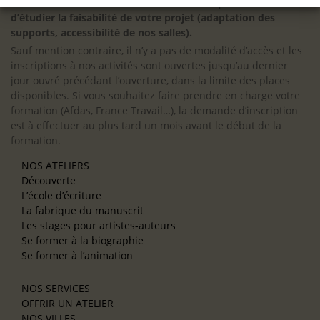
à nous contacter en amont de votre inscription afin
d’étudier la faisabilité de votre projet (adaptation des
supports, accessibilité de nos salles).
Sauf mention contraire, il n’y a pas de modalité d’accès et les
inscriptions à nos activités sont ouvertes jusqu’au dernier
jour ouvré précédant l’ouverture, dans la limite des places
disponibles. Si vous souhaitez faire prendre en charge votre
formation (Afdas, France Travail…), la demande d’inscription
est à effectuer au plus tard un mois avant le début de la
formation.
NOS ATELIERS
Découverte
L’école d’écriture
La fabrique du manuscrit
Les stages pour artistes-auteurs
Se former à la biographie
Se former à l’animation
NOS SERVICES
OFFRIR UN ATELIER
NOS VILLES