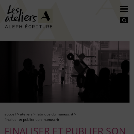
Se
accueil
>
ateliers
>
fabrique du manuscrit
>
finaliser et publier son manuscrit
FINALISER ET PUBLIER SON