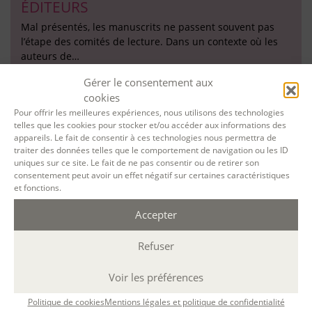
ÉDITEURS
Mal présentés, les manuscrits ne passent souvent pas
l’étape des comités de lecture. Dans un contexte où les
auteurs de…
Gérer le consentement aux
cookies
Pour offrir les meilleures expériences, nous utilisons des technologies
telles que les cookies pour stocker et/ou accéder aux informations des
REPRENDRE ET FINALISER SON
appareils. Le fait de consentir à ces technologies nous permettra de
traiter des données telles que le comportement de navigation ou les ID
HISTOIRE DE VIE
uniques sur ce site. Le fait de ne pas consentir ou de retirer son
Vous avez commencé à écrire votre histoire de vie. Pour
consentement peut avoir un effet négatif sur certaines caractéristiques
et fonctions.
une raison ou une autre, votre projet n’a pu être…
Accepter
Refuser
Accessibilité : ALEPH-ÉCRITURE est sensible à l’inclusion des
Voir les préférences
personnes en situation de handicap. Si vous avez besoin
d’un aménagement spécifique de programme, n’hésitez pas
Politique de cookies
Mentions légales et politique de confidentialité