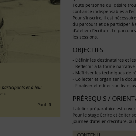
Toute personne qui désire trouv
confiance indispensables à l’écr
Pour s’inscrire, il est nécessa
du parcours et de participer à 
d’atelier d’écriture. Le parcou
les sessions.
OBJECTIFS
- Définir les destinataires et l
- Réfléchir à la forme narrativ
- Maîtriser les techniques de ré
- Collecter et organiser la doc
- Finaliser et éditer son livre,
 participants et à leur
ce.»
PRÉREQUIS / ORIEN
Paul .R
L’atelier préparatoire est ouver
Pour le stage Écrire et éditer s
journée d’atelier d’écriture, ou 
CONTENU