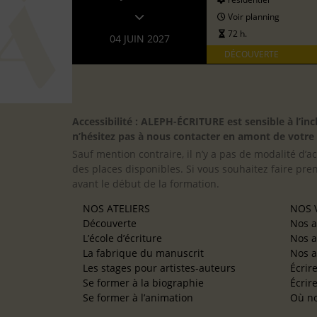
Voir planning
72 h.
04 JUIN 2027
DÉCOUVERTE
Accessibilité : ALEPH-ÉCRITURE est sensible à l’
n’hésitez pas à nous contacter en amont de votre in
Sauf mention contraire, il n’y a pas de modalité d’ac
des places disponibles. Si vous souhaitez faire pre
avant le début de la formation.
NOS ATELIERS
NOS V
Découverte
Nos a
L’école d’écriture
Nos a
La fabrique du manuscrit
Nos a
Les stages pour artistes-auteurs
Écrir
Se former à la biographie
Écrir
Se former à l’animation
Où no