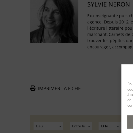
SYLVIE NERON
Ex-enseignante puis ch
agence. Depuis 2012, e
l'écriture littéraire po
marchant, Carnets de 
trouver les pépites dan
encourager, accompa
Pou
IMPRIMER LA FICHE
coo
à c
De
de 
con