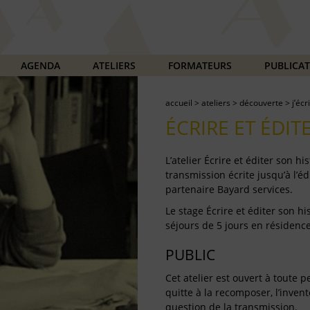
AGENDA
ATELIERS
FORMATEURS
PUBLICA
accueil
>
ateliers
>
découverte
>
j’écr
ÉCRIRE ET ÉDIT
L’atelier Écrire et éditer son h
transmission écrite jusqu’à l’éd
partenaire Bayard services.
Le stage Écrire et éditer son h
séjours de 5 jours en résidence
PUBLIC
Cet atelier est ouvert à toute p
quitte à la recomposer, l’invent
question de la transmission.