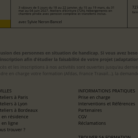
727
3 séjours de 5 jours du 18 au 22 janvier, du 15 au 19 mars, du 31
mai au 04 juin 2027. Ateliers d'écriture (72h), hébergements en
form
chambre privée avec pension complète et transferts inclus.
avec
Sylvie Neron-Bancel
inclusion des personnes en situation de handicap. Si vous avez 
scription afin d’étudier la faisabilité de votre projet (adaptation
cès et les inscriptions à nos activités sont ouvertes jusqu’au derni
ndre en charge votre formation (Afdas, France Travail…), la demande
ILLES
INFORMATIONS PRATIQUES
teliers à Paris
Prise en charge
teliers à Lyon
Interventions et Références
teliers à Bordeaux
Partenaires
e en résidence
CGV
e en ligne
Réclamations
us trouver ?
TROUVER SA FORMATION