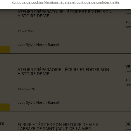
Politique de cookies
Mentions légales et politique de confidentialité
90
ATELIER PRÉPARATOIRE - ÉCRIRE ET ÉDITER SON
pour
HISTOIRE DE VIE
180
form
12 oct 2026
avec
Sylvie Neron-Bancel
90
ATELIER PRÉPARAOIRE - ÉCRIRE ET ÉDITER SON
pour
HISTOIRE DE VIE
180
form
13 nov 2026
avec
Sylvie Neron-Bancel
36
MER
ÉCRIRE ET ÉDITER SON HISTOIRE DE VIE À
L’ABBAYE DE SAINT-JACUT-DE-LA-MER
pour