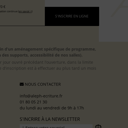
0 €
ation continue (
en savoir +
)
S'INSCRIRE EN LIGNE
besoin d’un aménagement spécifique de programme,
 des supports, accessibilité de nos salles).
er jour ouvré précédant l’ouverture, dans la limite
 d’inscription est à effectuer au plus tard un mois
NOUS CONTACTER
info@aleph-ecriture.fr
01 80 05 21 30
du lundi au vendredi de 9h à 17h
S'INCRIRE À LA NEWSLETTER