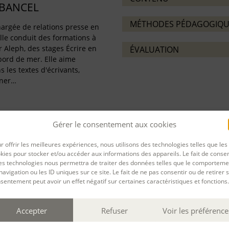
-BANCEL
MÉTHODES PÉDAGOGIQU
argée de relations presse en
lle conduit des formations à
ur Aleph, des stages Écrire en
ÉVALUATION
bord de mer. Elle aime
s les textes d'écrivants,
gner…
Gérer le consentement aux cookies
r offrir les meilleures expériences, nous utilisons des technologies telles que les
PARTAGER
kies pour stocker et/ou accéder aux informations des appareils. Le fait de consen
es technologies nous permettra de traiter des données telles que le comporteme
rnière mise à jour : 09/02/2026
navigation ou les ID uniques sur ce site. Le fait de ne pas consentir ou de retirer 
sentement peut avoir un effet négatif sur certaines caractéristiques et fonctions.
Accepter
Refuser
Voir les préférence
Filtrer