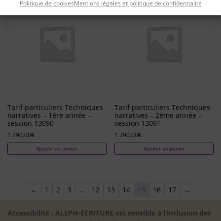
Politique de cookies
Mentions légales et politique de confidentialité
Tarif particuliers Techniques
Tarif particuliers Techniques
narratives – 1ère année –
narratives – 2ème année –
session 13090
session 13091
1 290,00
€
1 290,00
€
Ajouter au panier
Ajouter au panier
←
1
2
3
…
12
13
14
15
16
17
→
Accessibilité : ALEPH-ÉCRITURE est sensible à l’inclusion des