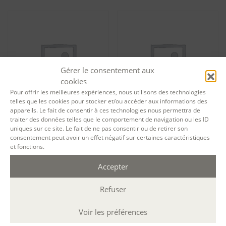
Gérer le consentement aux
cookies
Pour offrir les meilleures expériences, nous utilisons des technologies
telles que les cookies pour stocker et/ou accéder aux informations des
appareils. Le fait de consentir à ces technologies nous permettra de
traiter des données telles que le comportement de navigation ou les ID
Tarif particuliers Résidence
Tarif particuliers Résidence
uniques sur ce site. Le fait de ne pas consentir ou de retirer son
pour participants avancés
pour participants avancés
consentement peut avoir un effet négatif sur certaines caractéristiques
dans la maison Roger Martin
dans la maison Roger Martin
et fonctions.
du Gard (Orne) – ateliers,
du Gard (Orne) – session
entretien, hébergement et
13849
Accepter
repas – session 12228
1 490,00
€
1 290,00
€
Ajouter au panier
Refuser
Ajouter au panier
Voir les préférences