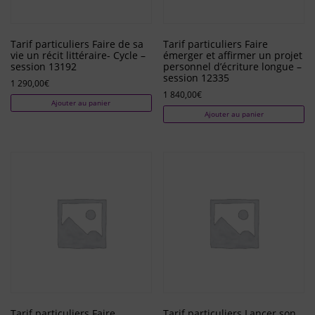
Tarif particuliers Faire de sa
Tarif particuliers Faire
vie un récit littéraire- Cycle –
émerger et affirmer un projet
session 13192
personnel d’écriture longue –
session 12335
1 290,00
€
1 840,00
€
Ajouter au panier
Ajouter au panier
Tarif particuliers Faire
Tarif particuliers Lancer son