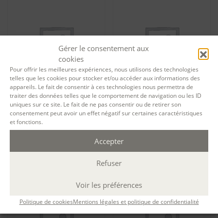
Gérer le consentement aux
cookies
Pour offrir les meilleures expériences, nous utilisons des technologies
telles que les cookies pour stocker et/ou accéder aux informations des
appareils. Le fait de consentir à ces technologies nous permettra de
traiter des données telles que le comportement de navigation ou les ID
uniques sur ce site. Le fait de ne pas consentir ou de retirer son
Tarif particuliers Le cercle
Tarif particuliers Le cercle
consentement peut avoir un effet négatif sur certaines caractéristiques
des contemporains – Session
des contemporains – Session
3 – session 12928
4 – session 12929
et fonctions.
1 003,00
€
1 003,00
€
Accepter
Ajouter au panier
Ajouter au panier
Refuser
Voir les préférences
Politique de cookies
Mentions légales et politique de confidentialité