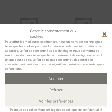
Gérer le consentement aux
cookies
Pour offrir les meilleures expériences, nous utilisons des technologies
telles que les cookies pour stocker et/ou accéder aux informations des
appareils. Le fait de consentir à ces technologies nous permettra de
traiter des données telles que le comportement de navigation ou les ID
Tarif formation permanente
Tarif formation permanente
uniques sur ce site. Le fait de ne pas consentir ou de retirer son
Atelier préparatoire – Écrire
Atelier préparatoire – Écrire
consentement peut avoir un effet négatif sur certaines caractéristiques
et éditer son histoire de vie –
et éditer son histoire de vie –
et fonctions.
session 13006
session 13007
180,00
€
180,00
€
Accepter
Ajouter au panier
Ajouter au panier
Refuser
Voir les préférences
Politique de cookies
Mentions légales et politique de confidentialité