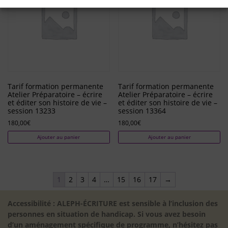
Tarif formation permanente
Tarif formation permanente
Atelier Préparatoire – écrire
Atelier Préparatoire – écrire
et éditer son histoire de vie –
et éditer son histoire de vie –
session 13233
session 13364
180,00
€
180,00
€
Ajouter au panier
Ajouter au panier
1
2
3
4
…
15
16
17
→
Accessibilité : ALEPH-ÉCRITURE est sensible à l’inclusion des
personnes en situation de handicap. Si vous avez besoin
d’un aménagement spécifique de programme, n’hésitez pas