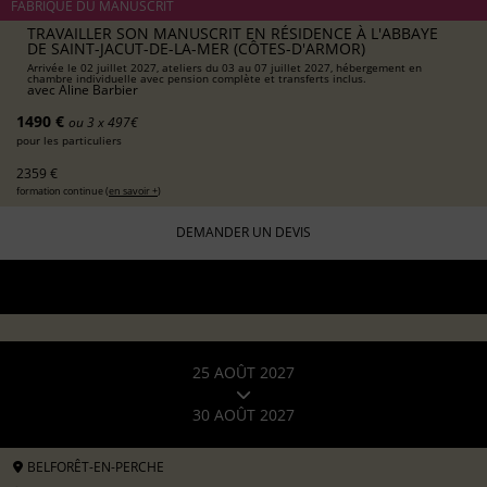
FABRIQUE DU MANUSCRIT
TRAVAILLER SON MANUSCRIT EN RÉSIDENCE À L'ABBAYE
DE SAINT-JACUT-DE-LA-MER (CÔTES-D'ARMOR)
Arrivée le 02 juillet 2027, ateliers du 03 au 07 juillet 2027, hébergement en
chambre individuelle avec pension complète et transferts inclus.
avec
Aline Barbier
1490 €
ou 3 x 497€
pour les particuliers
2359 €
formation continue (
en savoir +
)
DEMANDER UN DEVIS
25 AOÛT 2027
30 AOÛT 2027
BELFORÊT-EN-PERCHE