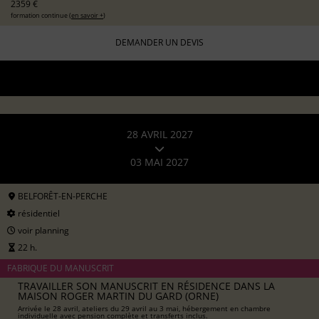
2359 €
formation continue (
en savoir +
)
DEMANDER UN DEVIS
28 AVRIL 2027
03 MAI 2027
BELFORÊT-EN-PERCHE
résidentiel
voir planning
22 h.
FABRIQUE DU MANUSCRIT
TRAVAILLER SON MANUSCRIT EN RÉSIDENCE DANS LA
MAISON ROGER MARTIN DU GARD (ORNE)
Arrivée le 28 avril, ateliers du 29 avril au 3 mai, hébergement en chambre
individuelle avec pension complète et transferts inclus.