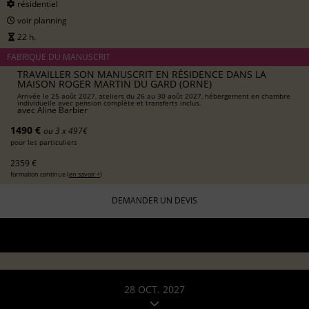
résidentiel
voir planning
22 h.
FABRIQUE DU MANUSCRIT
TRAVAILLER SON MANUSCRIT EN RÉSIDENCE DANS LA
MAISON ROGER MARTIN DU GARD (ORNE)
Arrivée le 25 août 2027, ateliers du 26 au 30 août 2027, hébergement en chambre
individuelle avec pension complète et transferts inclus.
avec
Aline Barbier
1490 €
ou 3 x 497€
pour les particuliers
2359 €
formation continue (
en savoir +
)
DEMANDER UN DEVIS
28 OCT. 2027