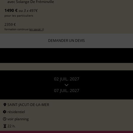
avec
Solange De Fréminville
1490 €
ou 3 x 497€
pour les particuliers
2359 €
formation continue (
en savoir +
)
DEMANDER UN DEVIS
02 JUIL. 2027
07 JUIL. 2027
SAINT-JACUT-DE-LA-MER
résidentiel
voir planning
22 h.