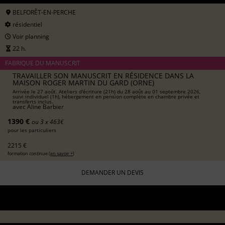
BELFORÊT-EN-PERCHE
résidentiel
Voir planning
22 h.
FABRIQUE DU MANUSCRIT
TRAVAILLER SON MANUSCRIT EN RÉSIDENCE DANS LA
MAISON ROGER MARTIN DU GARD (ORNE)
Arrivée le 27 août. Ateliers d'écriture (21h) du 28 août au 01 septembre 2026,
suivi individuel (1h), hébergement en pension complète en chambre privée et
transferts inclus.
avec
Aline Barbier
1390 €
ou 3 x 463€
pour les particuliers
2215 €
formation continue (
en savoir +
)
DEMANDER UN DEVIS