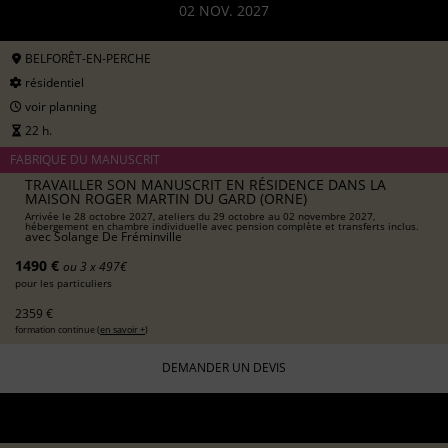
02 NOV. 2027
BELFORÊT-EN-PERCHE
résidentiel
voir planning
22 h.
FABRIQUE DU MANUSCRIT
TRAVAILLER SON MANUSCRIT EN RÉSIDENCE DANS LA
MAISON ROGER MARTIN DU GARD (ORNE)
Arrivée le 28 octobre 2027, ateliers du 29 octobre au 02 novembre 2027,
hébergement en chambre individuelle avec pension complète et transferts inclus.
avec
Solange De Fréminville
1490 €
ou 3 x 497€
pour les particuliers
2359 €
formation continue (
en savoir +
)
DEMANDER UN DEVIS