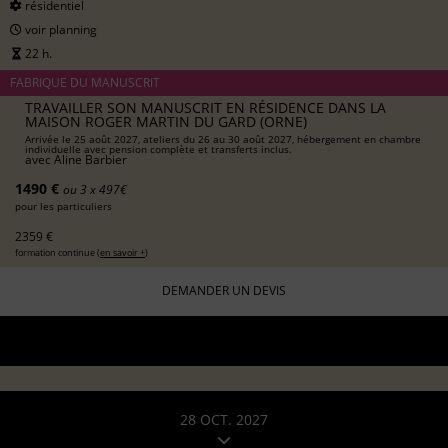
résidentiel
voir planning
22 h.
FABRIQUE DU MANUSCRIT
TRAVAILLER SON MANUSCRIT EN RÉSIDENCE DANS LA
MAISON ROGER MARTIN DU GARD (ORNE)
Arrivée le 25 août 2027, ateliers du 26 au 30 août 2027, hébergement en chambre
individuelle avec pension complète et transferts inclus.
avec
Aline Barbier
1490 €
ou 3 x 497€
pour les particuliers
2359 €
formation continue (
en savoir +
)
DEMANDER UN DEVIS
28 OCT. 2027