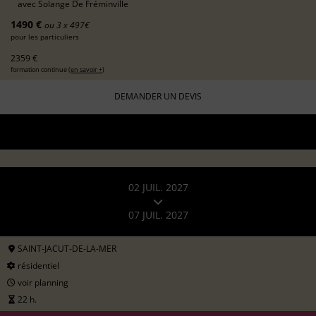
avec
Solange De Fréminville
1490 €
ou 3 x 497€
pour les particuliers
2359 €
formation continue (
en savoir +
)
DEMANDER UN DEVIS
02 JUIL. 2027
07 JUIL. 2027
SAINT-JACUT-DE-LA-MER
résidentiel
voir planning
22 h.