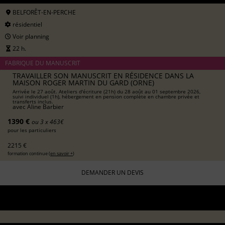
BELFORÊT-EN-PERCHE
résidentiel
Voir planning
22 h.
FABRIQUE DU MANUSCRIT
TRAVAILLER SON MANUSCRIT EN RÉSIDENCE DANS LA
MAISON ROGER MARTIN DU GARD (ORNE)
Arrivée le 27 août. Ateliers d'écriture (21h) du 28 août au 01 septembre 2026,
suivi individuel (1h), hébergement en pension complète en chambre privée et
transferts inclus.
avec
Aline Barbier
1390 €
ou 3 x 463€
pour les particuliers
2215 €
formation continue (
en savoir +
)
DEMANDER UN DEVIS