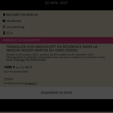
02 NOV. 2027
BELFORÊT-EN-PERCHE
résidentiel
voir planning
22 h.
FABRIQUE DU MANUSCRIT
TRAVAILLER SON MANUSCRIT EN RÉSIDENCE DANS LA
MAISON ROGER MARTIN DU GARD (ORNE)
Arrivée le 28 octobre 2027, ateliers du 29 octobre au 02 novembre 2027,
hébergement en chambre individuelle avec pension complète et transferts inclus.
avec
Solange De Fréminville
1490 €
ou 3 x 497€
pour les particuliers
2359 €
formation continue (
en savoir +
)
DEMANDER UN DEVIS