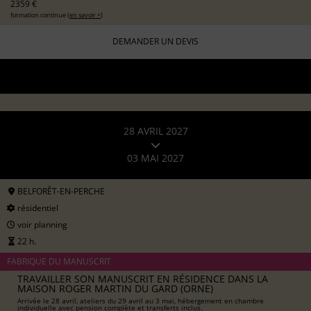
2359 €
formation continue (
en savoir +
)
DEMANDER UN DEVIS
28 AVRIL 2027
03 MAI 2027
BELFORÊT-EN-PERCHE
résidentiel
voir planning
22 h.
FABRIQUE DU MANUSCRIT
TRAVAILLER SON MANUSCRIT EN RÉSIDENCE DANS LA
MAISON ROGER MARTIN DU GARD (ORNE)
Arrivée le 28 avril, ateliers du 29 avril au 3 mai, hébergement en chambre
individuelle avec pension complète et transferts inclus.