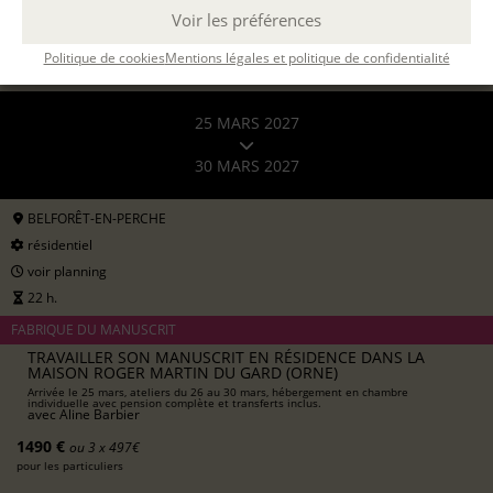
Voir les préférences
Politique de cookies
Mentions légales et politique de confidentialité
25 MARS 2027
30 MARS 2027
BELFORÊT-EN-PERCHE
résidentiel
voir planning
22 h.
FABRIQUE DU MANUSCRIT
TRAVAILLER SON MANUSCRIT EN RÉSIDENCE DANS LA
MAISON ROGER MARTIN DU GARD (ORNE)
Arrivée le 25 mars, ateliers du 26 au 30 mars, hébergement en chambre
individuelle avec pension complète et transferts inclus.
avec
Aline Barbier
1490 €
ou 3 x 497€
pour les particuliers