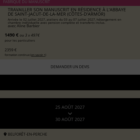
FABRIQUE DU MANUSCRIT
TRAVAILLER SON MANUSCRIT EN RÉSIDENCE À L'ABBAYE
DE SAINT-JACUT-DE-LA-MER (CÔTES-D'ARMOR)
Arrivée le 02 juillet 2027, ateliers du 03 au 07 juillet 2027, hébergement en
chambre individuelle avec pension complète et transferts inclus.
avec
Aline Barbier
1490 €
ou 3 x 497€
pour les particuliers
2359 €
formation continue (
en savoir +
)
DEMANDER UN DEVIS
25 AOÛT 2027
30 AOÛT 2027
BELFORÊT-EN-PERCHE