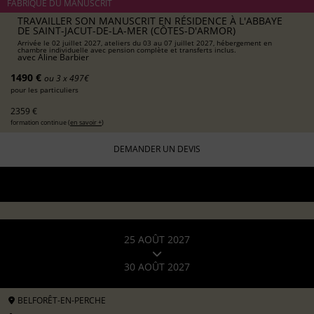
FABRIQUE DU MANUSCRIT
TRAVAILLER SON MANUSCRIT EN RÉSIDENCE À L'ABBAYE
DE SAINT-JACUT-DE-LA-MER (CÔTES-D'ARMOR)
Arrivée le 02 juillet 2027, ateliers du 03 au 07 juillet 2027, hébergement en
chambre individuelle avec pension complète et transferts inclus.
avec
Aline Barbier
1490 €
ou 3 x 497€
pour les particuliers
2359 €
formation continue (
en savoir +
)
DEMANDER UN DEVIS
25 AOÛT 2027
30 AOÛT 2027
BELFORÊT-EN-PERCHE