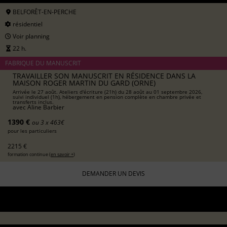
BELFORÊT-EN-PERCHE
résidentiel
Voir planning
22 h.
FABRIQUE DU MANUSCRIT
TRAVAILLER SON MANUSCRIT EN RÉSIDENCE DANS LA
MAISON ROGER MARTIN DU GARD (ORNE)
Arrivée le 27 août. Ateliers d'écriture (21h) du 28 août au 01 septembre 2026,
suivi individuel (1h), hébergement en pension complète en chambre privée et
transferts inclus.
avec
Aline Barbier
1390 €
ou 3 x 463€
pour les particuliers
2215 €
formation continue (
en savoir +
)
DEMANDER UN DEVIS