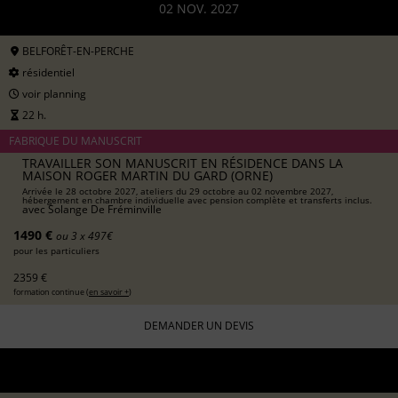
02 NOV. 2027
BELFORÊT-EN-PERCHE
résidentiel
voir planning
22 h.
FABRIQUE DU MANUSCRIT
TRAVAILLER SON MANUSCRIT EN RÉSIDENCE DANS LA
MAISON ROGER MARTIN DU GARD (ORNE)
Arrivée le 28 octobre 2027, ateliers du 29 octobre au 02 novembre 2027,
hébergement en chambre individuelle avec pension complète et transferts inclus.
avec
Solange De Fréminville
1490 €
ou 3 x 497€
pour les particuliers
2359 €
formation continue (
en savoir +
)
DEMANDER UN DEVIS