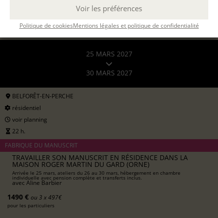
Voir les préférences
Politique de cookies
Mentions légales et politique de confidentialité
25 MARS 2027
30 MARS 2027
BELFORÊT-EN-PERCHE
résidentiel
voir planning
22 h.
FABRIQUE DU MANUSCRIT
TRAVAILLER SON MANUSCRIT EN RÉSIDENCE DANS LA
MAISON ROGER MARTIN DU GARD (ORNE)
Arrivée le 25 mars, ateliers du 26 au 30 mars, hébergement en chambre
individuelle avec pension complète et transferts inclus.
avec
Aline Barbier
1490 €
ou 3 x 497€
pour les particuliers