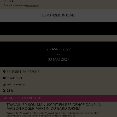
2359 €
formation continue (
en savoir +
)
DEMANDER UN DEVIS
28 AVRIL 2027
03 MAI 2027
BELFORÊT-EN-PERCHE
résidentiel
voir planning
22 h.
FABRIQUE DU MANUSCRIT
TRAVAILLER SON MANUSCRIT EN RÉSIDENCE DANS LA
MAISON ROGER MARTIN DU GARD (ORNE)
Arrivée le 28 avril, ateliers du 29 avril au 3 mai, hébergement en chambre
individuelle avec pension complète et transferts inclus.