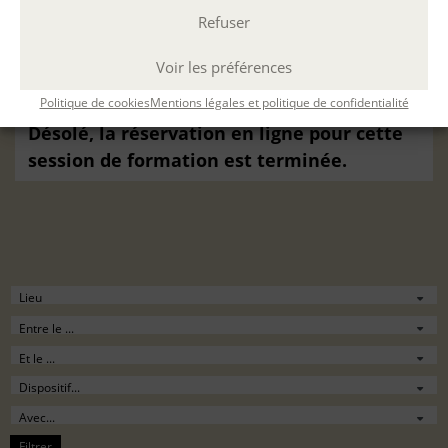
Textes littéraires
du
24 Oct. 2022
au
11 Juin.
Refuser
2023
à
Lyon
(Durée : 54 h. ; 9 h 30 - 12 h 30 / 13
Voir les préférences
h 30 - 16 h 30 )
Politique de cookies
Mentions légales et politique de confidentialité
Désolé, la réservation en ligne pour cette
session de formation est terminée.
Filtrer