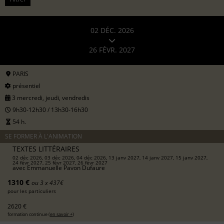
02 DÉC. 2026
26 FÉVR. 2027
PARIS
présentiel
3 mercredi, jeudi, vendredis
9h30-12h30 / 13h30-16h30
54 h.
SE FORMER À L'ANIMATION
TEXTES LITTÉRAIRES
02 déc 2026, 03 déc 2026, 04 déc 2026, 13 janv 2027, 14 janv 2027, 15 janv 2027,
24 févr 2027, 25 févr 2027, 26 févr 2027
avec
Emmanuelle Pavon Dufaure
1310 €
ou 3 x 437€
pour les particuliers
2620 €
formation continue (
en savoir +
)