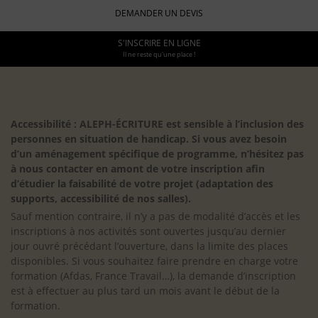
DEMANDER UN DEVIS
S'INSCRIRE EN LIGNE
Il ne reste qu'une place !
Accessibilité : ALEPH-ÉCRITURE est sensible à l’inclusion des
personnes en situation de handicap. Si vous avez besoin
d’un aménagement spécifique de programme, n’hésitez pas
à nous contacter en amont de votre inscription afin
d’étudier la faisabilité de votre projet (adaptation des
supports, accessibilité de nos salles).
Sauf mention contraire, il n’y a pas de modalité d’accès et les
inscriptions à nos activités sont ouvertes jusqu’au dernier
jour ouvré précédant l’ouverture, dans la limite des places
disponibles. Si vous souhaitez faire prendre en charge votre
formation (Afdas, France Travail…), la demande d’inscription
est à effectuer au plus tard un mois avant le début de la
formation.