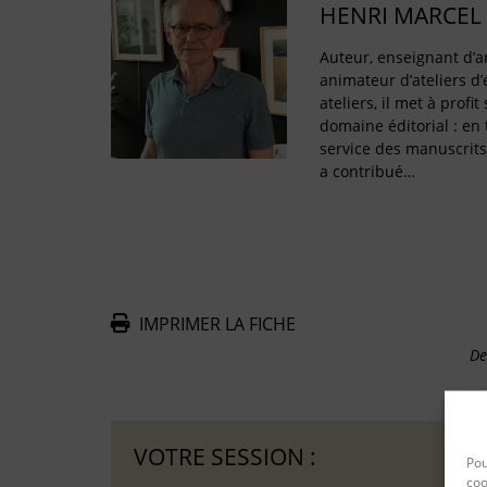
HENRI MARCEL
Auteur, enseignant d’a
animateur d’ateliers d’
ateliers, il met à profi
domaine éditorial : en
service des manuscrits
a contribué…
IMPRIMER LA FICHE
De
VOTRE SESSION :
Pou
coo