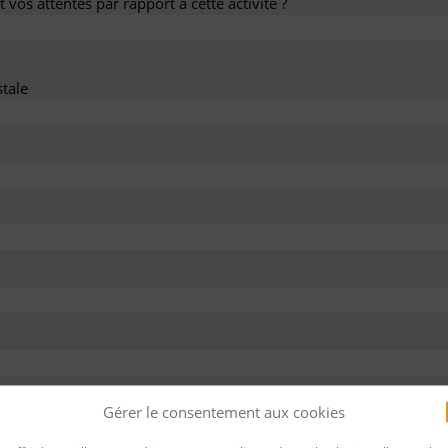
 vos attentes par rapport à cette activité ?
tale
dez ce devis :
Gérer le consentement aux cookies
 personnel
Pour bénéficier d’un financement