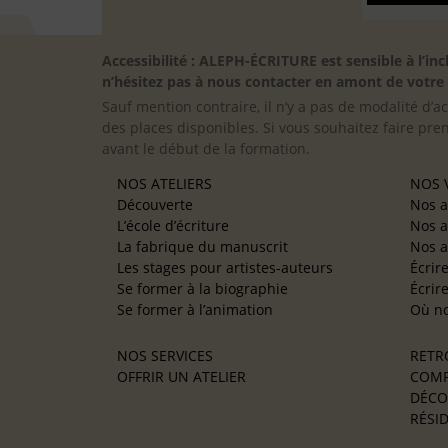
Accessibilité : ALEPH-ÉCRITURE est sensible à l’
n’hésitez pas à nous contacter en amont de votre in
Sauf mention contraire, il n’y a pas de modalité d’ac
des places disponibles. Si vous souhaitez faire pre
avant le début de la formation.
NOS ATELIERS
NOS V
Découverte
Nos a
L’école d’écriture
Nos a
La fabrique du manuscrit
Nos a
Les stages pour artistes-auteurs
Écrir
Se former à la biographie
Écrir
Se former à l’animation
Où no
NOS SERVICES
RETR
OFFRIR UN ATELIER
COMP
DÉCO
RÉSID