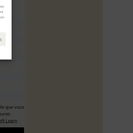
tir
nt
son
s
ble que vous
eures
ft Learn