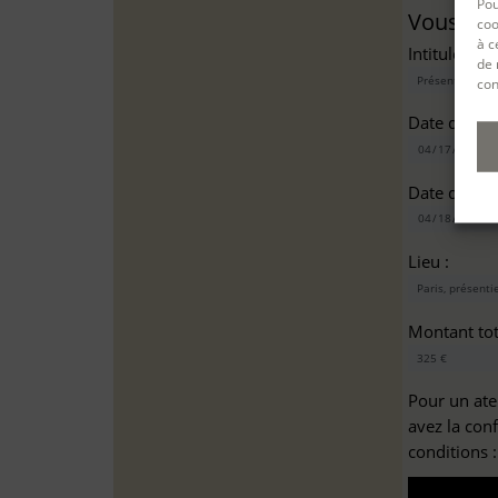
Pou
Vous sou
coo
à c
Intitulé(s)*
de 
con
Date de dé
Date de fin
Lieu :
Montant tota
Pour un ate
avez la con
conditions 