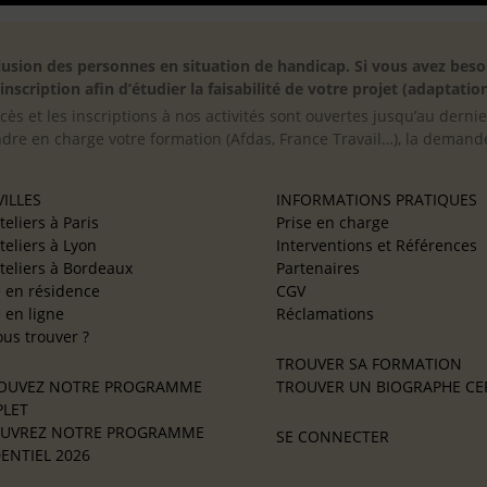
inclusion des personnes en situation de handicap. Si vous avez 
scription afin d’étudier la faisabilité de votre projet (adaptation
cès et les inscriptions à nos activités sont ouvertes jusqu’au derni
ndre en charge votre formation (Afdas, France Travail…), la demande
ILLES
INFORMATIONS PRATIQUES
teliers à Paris
Prise en charge
teliers à Lyon
Interventions et Références
teliers à Bordeaux
Partenaires
e en résidence
CGV
e en ligne
Réclamations
us trouver ?
TROUVER SA FORMATION
OUVEZ NOTRE PROGRAMME
TROUVER UN BIOGRAPHE CER
LET
UVREZ NOTRE PROGRAMME
SE CONNECTER
ENTIEL 2026