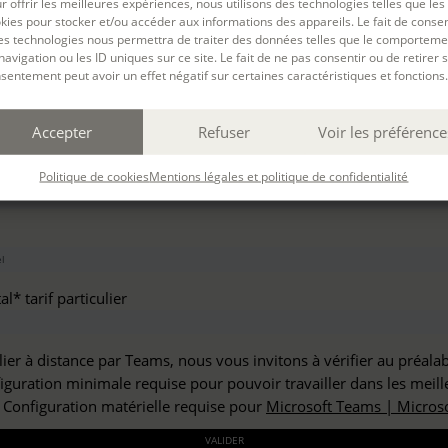
r offrir les meilleures expériences, nous utilisons des technologies telles que les
haitez vous inscrire à :
kies pour stocker et/ou accéder aux informations des appareils. Le fait de consen
es technologies nous permettra de traiter des données telles que le comporteme
navigation ou les ID uniques sur ce site. Le fait de ne pas consentir ou de retirer 
sentement peut avoir un effet négatif sur certaines caractéristiques et fonctions.
but*
Accepter
Refuser
Voir les préférence
*
Politique de cookies
Mentions légales et politique de confidentialité
l* tarif particulier
lier à distance par Teams, nous vous invitons à vérifier au préala
figuration minimale requise pour pouvoir travailler dans les meill
: Configuration matérielle requise pour
Microsoft Teams | Microso