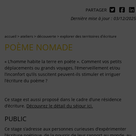
PARTAGER
Dernière mise à jour : 03/12/2025
accueil
>
ateliers
>
découverte
>
explorer des territoires d'écriture
POÈME NOMADE
« L’homme habite la terre en poète ». Comment vos petits
déplacements ou grands voyages, l’émerveillement et/ou
l’inconfort qu’ils suscitent peuvent-ils stimuler et irriguer
l’écriture du poème ?
Ce stage est aussi proposé dans le cadre d’une résidence
d’écriture.
Découvrez le détail du séjour ici.
PUBLIC
Ce stage s’adresse aux personnes curieuses d’expérimenter
l’écriture poétique, de la nourrir de leur rapport au monde, au