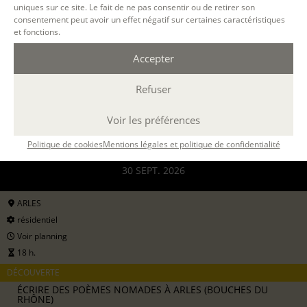
uniques sur ce site. Le fait de ne pas consentir ou de retirer son
consentement peut avoir un effet négatif sur certaines caractéristiques
et fonctions.
Accepter
Refuser
Filtrer
Voir les préférences
26 SEPT. 2026
Politique de cookies
Mentions légales et politique de confidentialité
30 SEPT. 2026
ARLES
résidentiel
Voir planning
18 h.
DÉCOUVERTE
ÉCRIRE DES POÈMES NOMADES À ARLES (BOUCHES DU
RHÔNE)