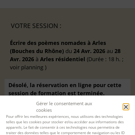
VOTRE SESSION :
Écrire des poèmes nomades à Arles
(Bouches du Rhône)
du
24 Avr. 2026
au
28
Avr. 2026
à
Arles
résidentiel
(Durée : 18 h. ;
voir planning )
Désolé, la réservation en ligne pour cette
session de formation est terminée.
Gérer le consentement aux
cookies
Pour offrir les meilleures expériences, nous utilisons des technologies
telles que les cookies pour stocker et/ou accéder aux informations des
appareils. Le fait de consentir à ces technologies nous permettra de
traiter des données telles que le comportement de navigation ou les ID