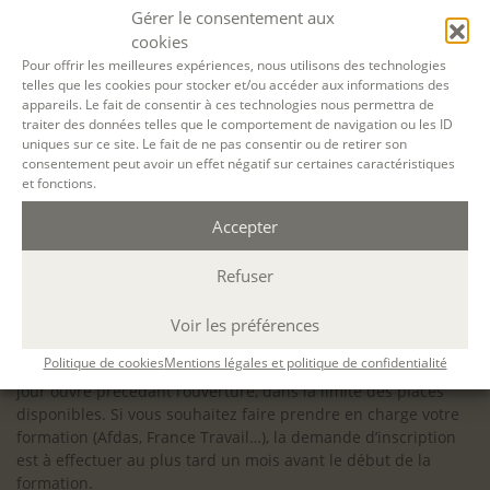
configuration minimale requise pour pouvoir travailler
Gérer le consentement aux
dans les meilleures conditions : Configuration
cookies
matérielle requise pour
Microsoft Teams | Microsoft
Pour offrir les meilleures expériences, nous utilisons des technologies
telles que les cookies pour stocker et/ou accéder aux informations des
Learn
appareils. Le fait de consentir à ces technologies nous permettra de
traiter des données telles que le comportement de navigation ou les ID
uniques sur ce site. Le fait de ne pas consentir ou de retirer son
consentement peut avoir un effet négatif sur certaines caractéristiques
et fonctions.
Accessibilité : ALEPH-ÉCRITURE est sensible à l’inclusion des
Accepter
personnes en situation de handicap. Si vous avez besoin
d’un aménagement spécifique de programme, n’hésitez pas
à nous contacter en amont de votre inscription afin
Refuser
d’étudier la faisabilité de votre projet (adaptation des
supports, accessibilité de nos salles).
Voir les préférences
Sauf mention contraire, il n’y a pas de modalité d’accès et les
Politique de cookies
Mentions légales et politique de confidentialité
inscriptions à nos activités sont ouvertes jusqu’au dernier
jour ouvré précédant l’ouverture, dans la limite des places
disponibles. Si vous souhaitez faire prendre en charge votre
formation (Afdas, France Travail…), la demande d’inscription
est à effectuer au plus tard un mois avant le début de la
formation.