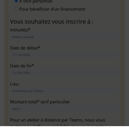
A titre personnel
Pour bénéficier d’un financement
Vous souhaitez vous inscrire à :
Intitulé(s)*
Date de début*
Date de fin*
Lieu :
Montant total* tarif particulier
Pour un atelier à distance par Teams, nous vous
invitons à vérifier au préalable que vous avez la