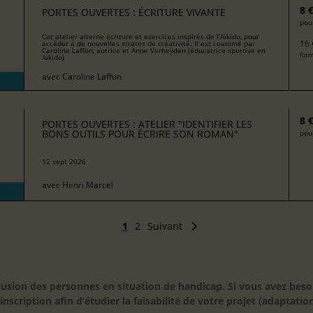
8 
PORTES OUVERTES : ÉCRITURE VIVANTE
pour
Cet atelier alterne écriture et exercices inspirés de l’Aïkido, pour
16 
accéder à de nouvelles strates de créativité. Il est coanimé par
Caroline Laffon, autrice et Anne Verheÿden (éducatrice sportive en
form
Aïkido)
avec
Caroline Laffon
8 
PORTES OUVERTES : ATELIER "IDENTIFIER LES
BONS OUTILS POUR ÉCRIRE SON ROMAN"
pour
12 sept 2026
avec
Henri Marcel
1
2
Suivant
inclusion des personnes en situation de handicap. Si vous avez 
scription afin d’étudier la faisabilité de votre projet (adaptation