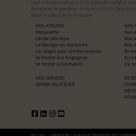
Sauf mention contraire, il n’y a pas de modalité d’ac
des places disponibles. Si vous souhaitez faire pre
avant le début de la formation.
NOS ATELIERS
NOS V
Découverte
Nos a
L’école d’écriture
Nos a
La fabrique du manuscrit
Nos a
Les stages pour artistes-auteurs
Écrir
Se former à la biographie
Écrir
Se former à l’animation
Où no
NOS SERVICES
RETR
OFFRIR UN ATELIER
COMP
DÉCO
RÉSID
ACCUEIL
MENTIONS LÉGALES ET POLITIQUE DE CONFIDEN