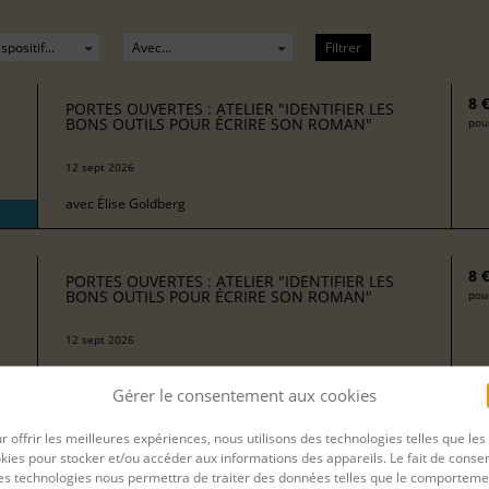
Filtrer
8 
PORTES OUVERTES : ATELIER "IDENTIFIER LES
BONS OUTILS POUR ÉCRIRE SON ROMAN"
pour
12 sept 2026
avec
Élise Goldberg
8 
PORTES OUVERTES : ATELIER "IDENTIFIER LES
BONS OUTILS POUR ÉCRIRE SON ROMAN"
pour
12 sept 2026
avec
Marie Boulic
Gérer le consentement aux cookies
r offrir les meilleures expériences, nous utilisons des technologies telles que les
8 
PORTES OUVERTES : ATELIER "SE LANCER DANS
kies pour stocker et/ou accéder aux informations des appareils. Le fait de consen
L'ÉCRITURE DE NOUVELLES"
pour
es technologies nous permettra de traiter des données telles que le comporteme