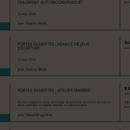
FRAGMENT AUTOBIOGRAPHIQUE"
pour
12 sept 2026
avec
Valérie Mello
Gr
PORTES OUVERTES : SÉANCE DE JEUX
D'ÉCRITURE
pour
12 sept 2026
avec
Valérie Mello
8 
PORTES OUVERTES : ATELIER MARBRÉ
pour
16 
En vous inspirant d'une technique de peinture ancienne, écrivez un
objet poétique en papier marbré et repartez avec.
form
avec
Maud Bruguière