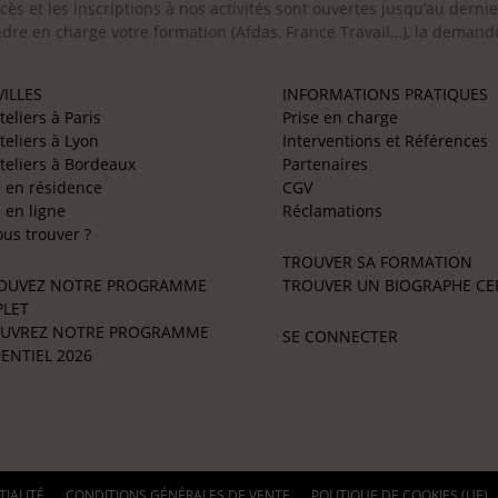
cès et les inscriptions à nos activités sont ouvertes jusqu’au derni
ndre en charge votre formation (Afdas, France Travail…), la demande
ILLES
INFORMATIONS PRATIQUES
teliers à Paris
Prise en charge
teliers à Lyon
Interventions et Références
teliers à Bordeaux
Partenaires
e en résidence
CGV
e en ligne
Réclamations
us trouver ?
TROUVER SA FORMATION
OUVEZ NOTRE PROGRAMME
TROUVER UN BIOGRAPHE CER
LET
UVREZ NOTRE PROGRAMME
SE CONNECTER
ENTIEL 2026
TIALITÉ
CONDITIONS GÉNÉRALES DE VENTE
POLITIQUE DE COOKIES (UE)