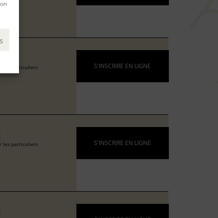
son
s
€
S'INSCRIRE EN LIGNE
 les particuliers
€
S'INSCRIRE EN LIGNE
 les particuliers
€