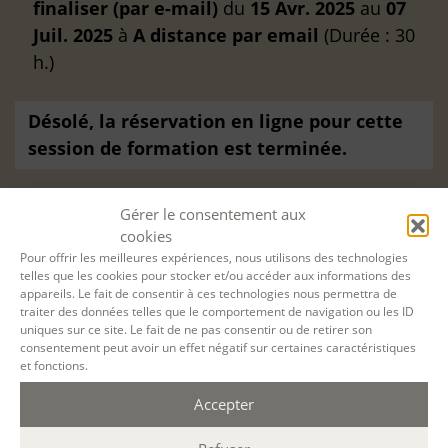
finaliser (par e-mail)
du
15 Avr. 2025
au
07
Juil. 2025
à
A distance
par email
(Durée : 30
h.)
Désolé, la réservation en ligne pour cette
session de formation est terminée.
Gérer le consentement aux
cookies
Pour offrir les meilleures expériences, nous utilisons des technologies
telles que les cookies pour stocker et/ou accéder aux informations des
appareils. Le fait de consentir à ces technologies nous permettra de
traiter des données telles que le comportement de navigation ou les ID
uniques sur ce site. Le fait de ne pas consentir ou de retirer son
consentement peut avoir un effet négatif sur certaines caractéristiques
et fonctions.
Accepter
Filtrer