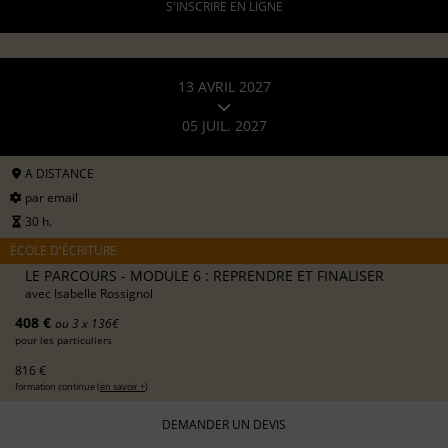
S'INSCRIRE EN LIGNE
13 AVRIL 2027
05 JUIL. 2027
A DISTANCE
par email
30 h.
ÉCOLE D'ÉCRITURE
LE PARCOURS - MODULE 6 : REPRENDRE ET FINALISER
avec
Isabelle Rossignol
408 €
ou 3 x 136€
pour les particuliers
816 €
formation continue (
en savoir +
)
DEMANDER UN DEVIS