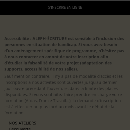
S'INSCRIRE EN LIGNE
Accessibilité : ALEPH-ÉCRITURE est sensible à l’inclusion des
personnes en situation de handicap. Si vous avez besoin
d’un aménagement spécifique de programme, n’hésitez pas
à nous contacter en amont de votre inscription afin
d’étudier la faisabilité de votre projet (adaptation des
supports, accessibilité de nos salles).
Sauf mention contraire, il n’y a pas de modalité d’accès et les
inscriptions à nos activités sont ouvertes jusqu’au dernier
jour ouvré précédant l’ouverture, dans la limite des places
disponibles. Si vous souhaitez faire prendre en charge votre
formation (Afdas, France Travail…), la demande d’inscription
est à effectuer au plus tard un mois avant le début de la
formation.
NOS ATELIERS
Découverte