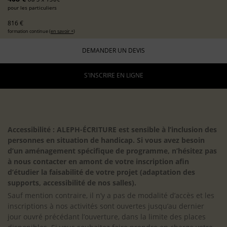
pour les particuliers
816 €
formation continue (
en savoir +
)
DEMANDER UN DEVIS
S'INSCRIRE EN LIGNE
Accessibilité : ALEPH-ÉCRITURE est sensible à l’inclusion des
personnes en situation de handicap. Si vous avez besoin
d’un aménagement spécifique de programme, n’hésitez pas
à nous contacter en amont de votre inscription afin
d’étudier la faisabilité de votre projet (adaptation des
supports, accessibilité de nos salles).
Sauf mention contraire, il n’y a pas de modalité d’accès et les
inscriptions à nos activités sont ouvertes jusqu’au dernier
jour ouvré précédant l’ouverture, dans la limite des places