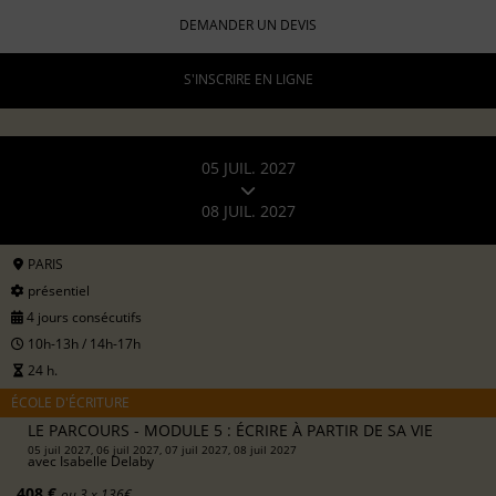
DEMANDER UN DEVIS
S'INSCRIRE EN LIGNE
05 JUIL. 2027
08 JUIL. 2027
PARIS
présentiel
4 jours consécutifs
10h-13h / 14h-17h
24 h.
ÉCOLE D'ÉCRITURE
LE PARCOURS - MODULE 5 : ÉCRIRE À PARTIR DE SA VIE
05 juil 2027, 06 juil 2027, 07 juil 2027, 08 juil 2027
avec
Isabelle Delaby
408 €
ou 3 x 136€