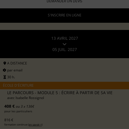
DEMANDER UN DEVIS
S'INSCRIRE EN LIGNE
13 AVRIL 2027
05 JUIL. 2027
A DISTANCE
par email
30 h.
ÉCOLE D'ÉCRITURE
LE PARCOURS - MODULE 5 : ÉCRIRE À PARTIR DE SA VIE
avec
Isabelle Rossignol
408 €
ou 3 x 136€
pour les particuliers
816 €
formation continue (
en savoir +
)