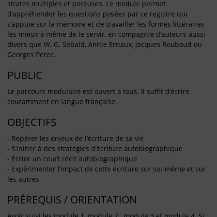
strates multiples et poreuses. Le module permet
d’appréhender les questions posées par ce registre qui
s’appuie sur la mémoire et de travailler les formes littéraires
les mieux à même de le servir, en compagnie d’auteurs aussi
divers que W. G. Sebald, Annie Ernaux, Jacques Roubaud ou
Georges Perec.
PUBLIC
Le parcours modulaire est ouvert à tous. Il suffit d’écrire
couramment en langue française.
OBJECTIFS
- Repérer les enjeux de l’écriture de sa vie
- S’initier à des stratégies d’écriture autobiographique
- Ecrire un court récit autobiographique
- Expérimenter l’impact de cette écriture sur soi-même et sur
les autres
PRÉREQUIS / ORIENTATION
Avoir suivi les
module 1
,
module 2,
module 3
et
module 4
. Si