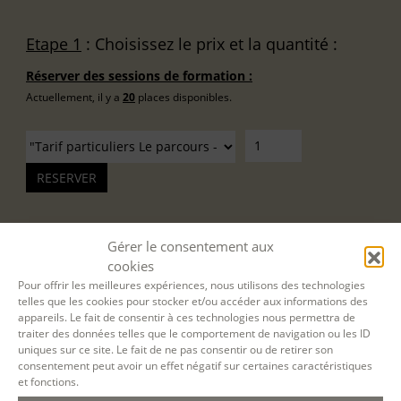
Etape 1
: Choisissez le prix et la quantité :
Réserver des sessions de formation :
Actuellement, il y a
20
places disponibles.
Gérer le consentement aux
cookies
Pour offrir les meilleures expériences, nous utilisons des technologies
telles que les cookies pour stocker et/ou accéder aux informations des
appareils. Le fait de consentir à ces technologies nous permettra de
traiter des données telles que le comportement de navigation ou les ID
uniques sur ce site. Le fait de ne pas consentir ou de retirer son
consentement peut avoir un effet négatif sur certaines caractéristiques
et fonctions.