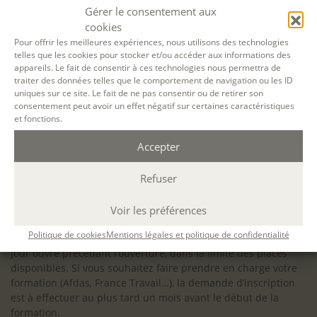
configuration minimale requise pour pouvoir travailler
Gérer le consentement aux
dans les meilleures conditions : Configuration
cookies
matérielle requise pour
Microsoft Teams | Microsoft
Pour offrir les meilleures expériences, nous utilisons des technologies
telles que les cookies pour stocker et/ou accéder aux informations des
Learn
appareils. Le fait de consentir à ces technologies nous permettra de
traiter des données telles que le comportement de navigation ou les ID
uniques sur ce site. Le fait de ne pas consentir ou de retirer son
consentement peut avoir un effet négatif sur certaines caractéristiques
et fonctions.
Accessibilité : ALEPH-ÉCRITURE est sensible à l’inclusion des
Accepter
personnes en situation de handicap. Si vous avez besoin
d’un aménagement spécifique de programme, n’hésitez pas
à nous contacter en amont de votre inscription afin
Refuser
d’étudier la faisabilité de votre projet (adaptation des
supports, accessibilité de nos salles).
Voir les préférences
Sauf mention contraire, il n’y a pas de modalité d’accès et les
Politique de cookies
Mentions légales et politique de confidentialité
inscriptions à nos activités sont ouvertes jusqu’au dernier
jour ouvré précédant l’ouverture, dans la limite des places
disponibles. Si vous souhaitez faire prendre en charge votre
formation (Afdas, France Travail…), la demande d’inscription
est à effectuer au plus tard un mois avant le début de la
formation.