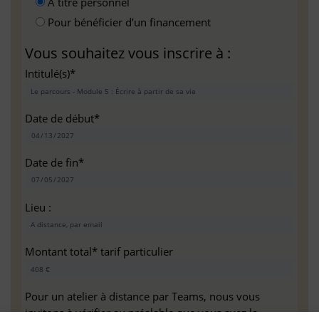
A titre personnel
Pour bénéficier d’un financement
Vous souhaitez vous inscrire à :
Intitulé(s)*
Date de début*
Date de fin*
Lieu :
Montant total* tarif particulier
Pour un atelier à distance par Teams, nous vous
invitons à vérifier au préalable que vous avez la