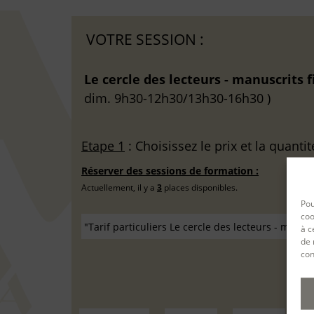
VOTRE SESSION :
Le cercle des lecteurs - manuscrits f
dim. 9h30-12h30/13h30-16h30 )
Etape 1
: Choisissez le prix et la quantit
Réserver des sessions de formation :
Actuellement, il y a
3
places disponibles.
Pou
coo
à c
de 
con