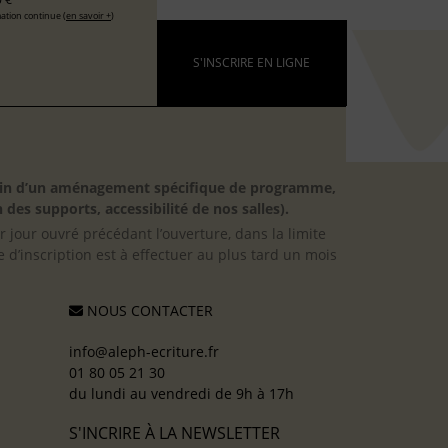
ation continue (
en savoir +
)
S'INSCRIRE EN LIGNE
besoin d’un aménagement spécifique de programme,
 des supports, accessibilité de nos salles).
er jour ouvré précédant l’ouverture, dans la limite
 d’inscription est à effectuer au plus tard un mois
NOUS CONTACTER
info@aleph-ecriture.fr
01 80 05 21 30
du lundi au vendredi de 9h à 17h
S'INCRIRE À LA NEWSLETTER