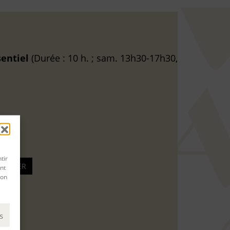
sentiel
(Durée : 10 h. ; sam. 13h30-17h30,
tir
nt
son
s