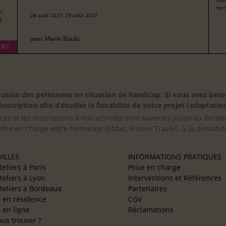
form
m.
28 août 2027, 29 août 2027
0
avec
Marie Boulic
RIT
inclusion des personnes en situation de handicap. Si vous avez 
scription afin d’étudier la faisabilité de votre projet (adaptation
cès et les inscriptions à nos activités sont ouvertes jusqu’au derni
ndre en charge votre formation (Afdas, France Travail…), la demande
ILLES
INFORMATIONS PRATIQUES
teliers à Paris
Prise en charge
teliers à Lyon
Interventions et Références
teliers à Bordeaux
Partenaires
e en résidence
CGV
e en ligne
Réclamations
us trouver ?