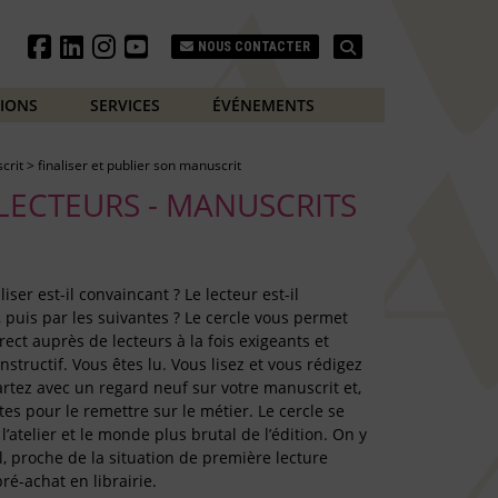
Search
NOUS CONTACTER
TIONS
SERVICES
ÉVÉNEMENTS
crit
>
finaliser et publier son manuscrit
 LECTEURS - MANUSCRITS
iser est-il convaincant ? Le lecteur est-il
 puis par les suivantes ? Le cercle vous permet
rect auprès de lecteurs à la fois exigeants et
structif. Vous êtes lu. Vous lisez et vous rédigez
artez avec un regard neuf sur votre manuscrit et,
tes pour le remettre sur le métier. Le cercle se
l’atelier et le monde plus brutal de l’édition. On y
, proche de la situation de première lecture
pré-achat en librairie.