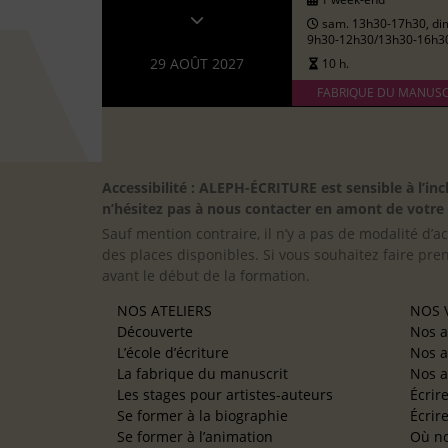
sam. 13h30-17h30, di
9h30-12h30/13h30-16h3
29 AOÛT 2027
10 h.
FABRIQUE DU MANUSC
Accessibilité : ALEPH-ÉCRITURE est sensible à l’
n’hésitez pas à nous contacter en amont de votre in
Sauf mention contraire, il n’y a pas de modalité d’ac
des places disponibles. Si vous souhaitez faire pre
avant le début de la formation.
NOS ATELIERS
NOS V
Découverte
Nos a
L’école d’écriture
Nos a
La fabrique du manuscrit
Nos a
Les stages pour artistes-auteurs
Écrir
Se former à la biographie
Écrir
Se former à l’animation
Où no