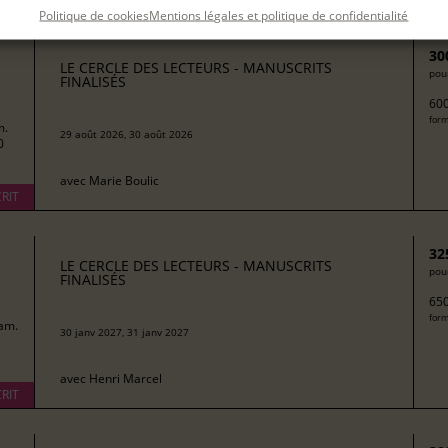
Filtrer
Politique de cookies
Mentions légales et politique de confidentialité
30
LE CERCLE DES LECTEURS - MANUSCRITS
pour
FINALISÉS
600
form
m.
29 août 2026, 30 août 2026
0
avec
Marie Boulic
RIT
32
LE CERCLE DES LECTEURS - MANUSCRITS
pour
FINALISÉS
650
form
am.
30 janv 2027, 31 janv 2027
avec
Henri Marcel
RIT