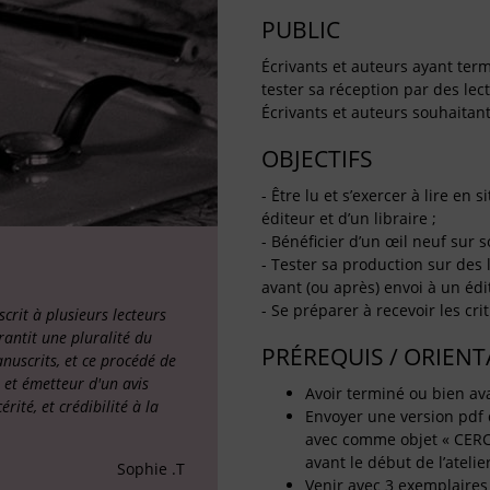
PUBLIC
Écrivants et auteurs ayant term
tester sa réception par des lec
Écrivants et auteurs souhaitant
OBJECTIFS
- Être lu et s’exercer à lire en
éditeur et d’un libraire ;
- Bénéficier d’un œil neuf sur s
- Tester sa production sur des l
avant (ou après) envoi à un édi
- Se préparer à recevoir les cri
crit à plusieurs lecteurs
rantit une pluralité du
PRÉREQUIS / ORIEN
nuscrits, et ce procédé de
 et émetteur d'un avis
Avoir terminé ou bien av
ité, et crédibilité à la
Envoyer une version pdf 
avec comme objet « CERC
avant le début de l’atelier
Sophie .T
Venir avec 3 exemplaires 