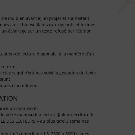
iné (ou bien avancé) un projet et souhaitant
teurs aussi bienveillants qu’exigeants et lucides
 un éclairage sur un texte refusé par l’édition
 situation de lecture diagonale, à la manière d’un
on texte ;
ecteurs qui n’ont pas suivi la gestation du texte,
teur ;
tiques d’un éditeur.
TATION
ancé un manuscrit.
de votre manuscrit à lecture@aleph-ecriture.fr
LE DES LECTEURS » au plus tard 3 semaines
.
imprimés (interligne 1,5, 2500 à 3000 signes