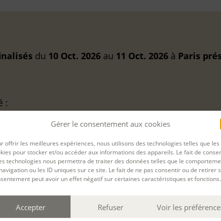
inalisés
du
10 Oct. 2026
au
11 Oct. 2026
à
Paris
pré
é :
Gérer le consentement aux cookies
r offrir les meilleures expériences, nous utilisons des technologies telles que les
kies pour stocker et/ou accéder aux informations des appareils. Le fait de consen
es technologies nous permettra de traiter des données telles que le comporteme
navigation ou les ID uniques sur ce site. Le fait de ne pas consentir ou de retirer 
sentement peut avoir un effet négatif sur certaines caractéristiques et fonctions.
Accepter
Refuser
Voir les préférence