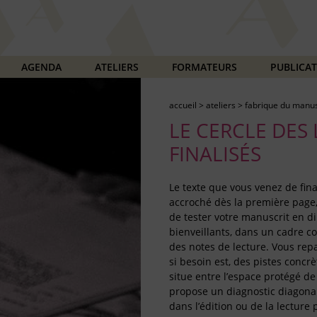
AGENDA
ATELIERS
FORMATEURS
PUBLICA
accueil
>
ateliers
>
fabrique du manus
LE CERCLE DES
FINALISÉS
Le texte que vous venez de final
accroché dès la première page,
de tester votre manuscrit en di
bienveillants, dans un cadre con
des notes de lecture. Vous rep
si besoin est, des pistes concrè
situe entre l’espace protégé de 
propose un diagnostic diagonal
dans l’édition ou de la lecture 