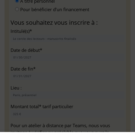
A titre personnel
Pour bénéficier d’un financement
Vous souhaitez vous inscrire à :
Intitulé(s)*
Date de début*
Date de fin*
Lieu :
Montant total* tarif particulier
Pour un atelier à distance par Teams, nous vous
invitons à vérifier au préalable que vous avez la