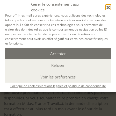
configuration minimale requise pour pouvoir travailler
Gérer le consentement aux
dans les meilleures conditions : Configuration
cookies
matérielle requise pour
Microsoft Teams | Microsoft
Pour offrir les meilleures expériences, nous utilisons des technologies
telles que les cookies pour stocker et/ou accéder aux informations des
Learn
appareils. Le fait de consentir à ces technologies nous permettra de
traiter des données telles que le comportement de navigation ou les ID
uniques sur ce site. Le fait de ne pas consentir ou de retirer son
consentement peut avoir un effet négatif sur certaines caractéristiques
et fonctions.
Accessibilité : ALEPH-ÉCRITURE est sensible à l’inclusion des
Accepter
personnes en situation de handicap. Si vous avez besoin
d’un aménagement spécifique de programme, n’hésitez pas
à nous contacter en amont de votre inscription afin
Refuser
d’étudier la faisabilité de votre projet (adaptation des
supports, accessibilité de nos salles).
Voir les préférences
Sauf mention contraire, il n’y a pas de modalité d’accès et les
Politique de cookies
Mentions légales et politique de confidentialité
inscriptions à nos activités sont ouvertes jusqu’au dernier
jour ouvré précédant l’ouverture, dans la limite des places
disponibles. Si vous souhaitez faire prendre en charge votre
formation (Afdas, France Travail…), la demande d’inscription
est à effectuer au plus tard un mois avant le début de la
formation.