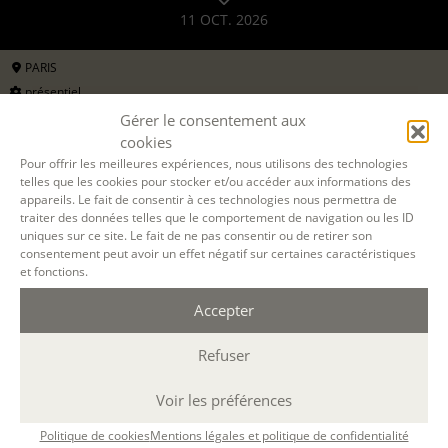
11 OCT. 2026
PARIS
présentiel
1 week-end
Gérer le consentement aux
sam. 13h30-17h30, dim. 9h30-12h30/13h30-16h30
cookies
Pour offrir les meilleures expériences, nous utilisons des technologies
10 h.
telles que les cookies pour stocker et/ou accéder aux informations des
FABRIQUE DU MANUSCRIT
appareils. Le fait de consentir à ces technologies nous permettra de
LE CERCLE DES LECTEURS - MANUSCRITS FINALISÉS
traiter des données telles que le comportement de navigation ou les ID
uniques sur ce site. Le fait de ne pas consentir ou de retirer son
10 oct 2026, 11 oct 2026
avec
Marie Boulic
consentement peut avoir un effet négatif sur certaines caractéristiques
et fonctions.
325 €
ou 3 x 108€
pour les particuliers
Accepter
650 €
formation continue (
en savoir +
)
Refuser
DEMANDER UN DEVIS
Voir les préférences
S'INSCRIRE EN LIGNE
Politique de cookies
Mentions légales et politique de confidentialité
Il ne reste que 3 places !