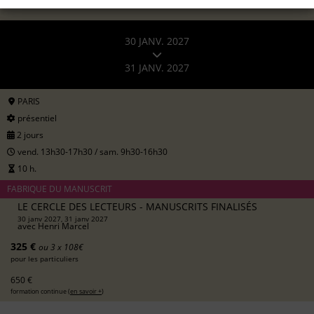
30 JANV. 2027
31 JANV. 2027
PARIS
présentiel
2 jours
vend. 13h30-17h30 / sam. 9h30-16h30
10 h.
FABRIQUE DU MANUSCRIT
LE CERCLE DES LECTEURS - MANUSCRITS FINALISÉS
30 janv 2027, 31 janv 2027
avec
Henri Marcel
325 €
ou 3 x 108€
pour les particuliers
650 €
formation continue (
en savoir +
)