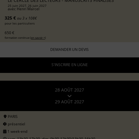
LE CERCLE DES LECTEURS - MANUSCRITS FINALISÉS
25 juin 2027, 26 juin 2027
avec
Henri Marcel
325 €
ou 3 x 108€
pour les particuliers
650 €
formation continue (
en savoir +
)
DEMANDER UN DEVIS
S'INSCRIRE EN LIGNE
28 AOÛT 2027
29 AOÛT 2027
PARIS
présentiel
1 week-end
sam. 13h30-17h30, dim. 9h30-12h30/13h30-16h30