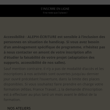
S'INSCRIRE EN LIGNE
Il ne reste que 3 places !
Accessibilité : ALEPH-ÉCRITURE est sensible à l’inclusion des
personnes en situation de handicap. Si vous avez besoin
d’un aménagement spécifique de programme, n’hésitez pas
à nous contacter en amont de votre inscription afin
d’étudier la faisabilité de votre projet (adaptation des
supports, accessibilité de nos salles).
Sauf mention contraire, il n’y a pas de modalité d’accès et les
inscriptions à nos activités sont ouvertes jusqu’au dernier
jour ouvré précédant l’ouverture, dans la limite des places
disponibles. Si vous souhaitez faire prendre en charge votre
formation (Afdas, France Travail…), la demande d’inscription
est à effectuer au plus tard un mois avant le début de la
formation.
NOS ATELIERS