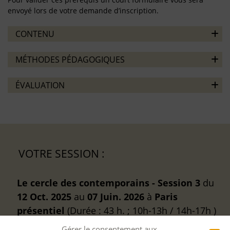
envoyé lors de votre demande d’inscription.
CONTENU
MÉTHODES PÉDAGOGIQUES
ÉVALUATION
VOTRE SESSION :
Le cercle des contemporains - Session 3
du
12 Oct. 2025
au
07 Juin. 2026
à
Paris
présentiel
(Durée : 43 h. ; 10h-13h / 14h-17h )
Gérer le consentement aux