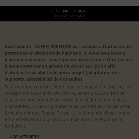
S'INSCRIRE EN LIGNE
Il ne reste que 3 places !
Accessibilité : ALEPH-ÉCRITURE est sensible à l’inclusion des
personnes en situation de handicap. Si vous avez besoin
d’un aménagement spécifique de programme, n’hésitez pas
à nous contacter en amont de votre inscription afin
d’étudier la faisabilité de votre projet (adaptation des
supports, accessibilité de nos salles).
Sauf mention contraire, il n’y a pas de modalité d’accès et les
inscriptions à nos activités sont ouvertes jusqu’au dernier
jour ouvré précédant l’ouverture, dans la limite des places
disponibles. Si vous souhaitez faire prendre en charge votre
formation (Afdas, France Travail…), la demande d’inscription
est à effectuer au plus tard un mois avant le début de la
formation.
NOS ATELIERS