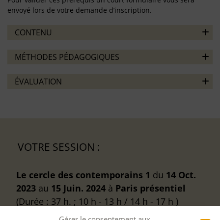
envoyé lors de votre demande d’inscription.
CONTENU
MÉTHODES PÉDAGOGIQUES
ÉVALUATION
VOTRE SESSION :
Le cercle des contemporains 1
du
14 Oct.
2023
au
15 Juin. 2024
à
Paris
présentiel
(Durée : 37 h. ; 10 h - 13 h / 14 h - 17 h )
Gérer le consentement aux