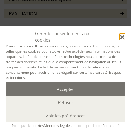
ÉVALUATION
Gérer le consentement aux
cookies
Pour offrir les meilleures expériences, nous utilisons des technologies
VOTRE SESSION :
telles que les cookies pour stocker et/ou accéder aux informations des
appareils. Le fait de consentir à ces technologies nous permettra de
traiter des données telles que le comportement de navigation ou les ID
uniques sur ce site. Le fait de ne pas consentir ou de retirer son
L'atelier des 5 sens
du
24 Mar. 2025
au
07
consentement peut avoir un effet négatif sur certaines caractéristiques
Avr. 2025
à
A distance
par Teams
(Durée : 10
et fonctions.
h. ; 19h-21h )
Accepter
Désolé, la réservation en ligne pour cette
Refuser
session de formation est terminée.
Voir les préférences
Politique de cookies
Mentions légales et politique de confidentialité