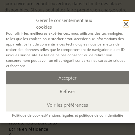
jour ouvré précédant l’ouverture, dans la limite des places
disponibles. Si vous souhaitez faire prendre en charge votre
formation (Afdas, France Travail…), la demande d’inscription
Gérer le consentement aux
est à effectuer au plus tard un mois avant le début de la
cookies
formation.
Pour offrir les meilleures expériences, nous utilisons des technologies
telles que les cookies pour stocker et/ou accéder aux informations des
NOS ATELIERS
appareils. Le fait de consentir à ces technologies nous permettra de
Découverte
traiter des données telles que le comportement de navigation ou les ID
L’école d’écriture
uniques sur ce site. Le fait de ne pas consentir ou de retirer son
La fabrique du manuscrit
consentement peut avoir un effet négatif sur certaines caractéristiques
Les stages pour artistes-auteurs
et fonctions.
Se former à la biographie
Se former à l’animation
Accepter
Refuser
NOS SERVICES
OFFRIR UN ATELIER
NOS VILLES
Voir les préférences
Nos ateliers à Paris
Politique de cookies
Mentions légales et politique de confidentialité
Nos ateliers à Lyon
Nos ateliers à Bordeaux
Écrire en résidence