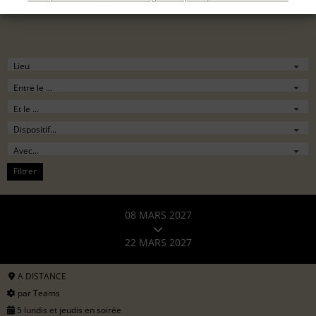
Filtrer
08 MARS 2027
22 MARS 2027
A DISTANCE
par Teams
5 lundis et jeudis en soirée