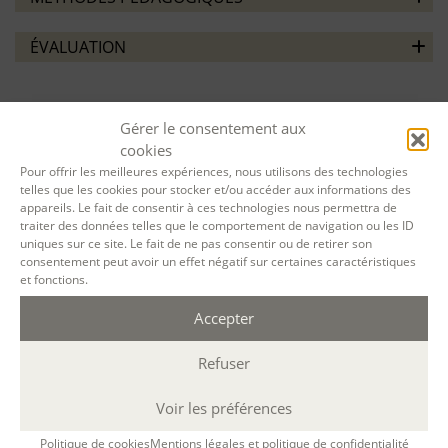
ÉVALUATION
Gérer le consentement aux
cookies
Pour offrir les meilleures expériences, nous utilisons des technologies
VOTRE SESSION :
telles que les cookies pour stocker et/ou accéder aux informations des
appareils. Le fait de consentir à ces technologies nous permettra de
traiter des données telles que le comportement de navigation ou les ID
Écrire les 5 sens au Manoir de Troezel-Vras
uniques sur ce site. Le fait de ne pas consentir ou de retirer son
(Côtes d’Armor)
du
05 Juil. 2024
au
09 Juil.
consentement peut avoir un effet négatif sur certaines caractéristiques
et fonctions.
2024
à
résidentiel
(Durée : 20 h. ; 9h30-12h30
/ 17h30-19h30 )
Accepter
Refuser
Désolé, la réservation en ligne pour cette
session de formation est terminée.
Voir les préférences
Politique de cookies
Mentions légales et politique de confidentialité