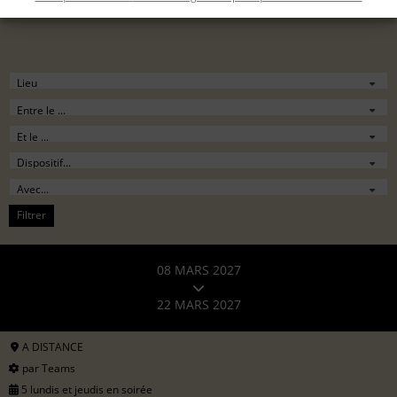
Filtrer
08 MARS 2027
22 MARS 2027
A DISTANCE
par Teams
5 lundis et jeudis en soirée