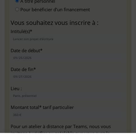
A titre personnel
Pour bénéficier d’un financement
Vous souhaitez vous inscrire à :
Intitulé(s)*
Date de début*
Date de fin*
Lieu :
Montant total* tarif particulier
Pour un atelier à distance par Teams, nous vous
invitons à vérifier au préalable que vous avez la