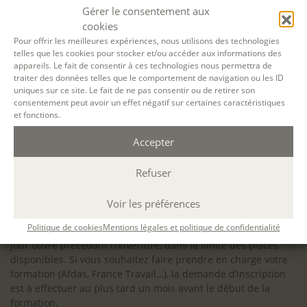
configuration minimale requise pour pouvoir travailler
Gérer le consentement aux
dans les meilleures conditions : Configuration
cookies
matérielle requise pour
Microsoft Teams | Microsoft
Pour offrir les meilleures expériences, nous utilisons des technologies
telles que les cookies pour stocker et/ou accéder aux informations des
Learn
appareils. Le fait de consentir à ces technologies nous permettra de
traiter des données telles que le comportement de navigation ou les ID
uniques sur ce site. Le fait de ne pas consentir ou de retirer son
consentement peut avoir un effet négatif sur certaines caractéristiques
et fonctions.
Accessibilité : ALEPH-ÉCRITURE est sensible à l’inclusion des
Accepter
personnes en situation de handicap. Si vous avez besoin
d’un aménagement spécifique de programme, n’hésitez pas
à nous contacter en amont de votre inscription afin
Refuser
d’étudier la faisabilité de votre projet (adaptation des
supports, accessibilité de nos salles).
Voir les préférences
Sauf mention contraire, il n’y a pas de modalité d’accès et les
Politique de cookies
Mentions légales et politique de confidentialité
inscriptions à nos activités sont ouvertes jusqu’au dernier
jour ouvré précédant l’ouverture, dans la limite des places
disponibles. Si vous souhaitez faire prendre en charge votre
formation (Afdas, France Travail…), la demande d’inscription
est à effectuer au plus tard un mois avant le début de la
formation.