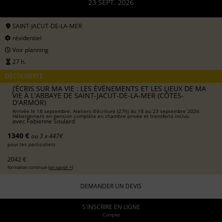
23 SEPT. 2026
SAINT-JACUT-DE-LA-MER
résidentiel
Voir planning
27 h.
DÉCOUVERTE
J’ÉCRIS SUR MA VIE : LES ÉVÉNEMENTS ET LES LIEUX DE MA
VIE À L'ABBAYE DE SAINT-JACUT-DE-LA-MER (CÔTES-
D'ARMOR)
Arrivée le 18 septembre. Ateliers d'écriture (27h) du 18 au 23 septembre 2026.
Hébergement en pension complète en chambre privée et transferts inclus.
avec
Fabienne Soulard
1340 €
ou 3 x 447€
pour les particuliers
2042 €
formation continue (
en savoir +
)
DEMANDER UN DEVIS
S'INSCRIRE EN LIGNE
Complet