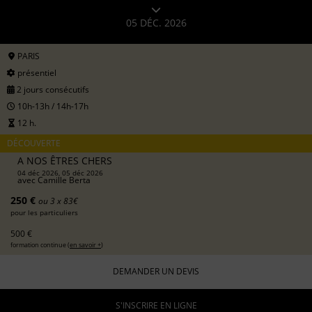
05 DÉC. 2026
PARIS
présentiel
2 jours consécutifs
10h-13h / 14h-17h
12 h.
DÉCOUVERTE
A NOS ÊTRES CHERS
04 déc 2026, 05 déc 2026
avec
Camille Berta
250 €
ou 3 x 83€
pour les particuliers
500 €
formation continue (
en savoir +
)
DEMANDER UN DEVIS
S'INSCRIRE EN LIGNE