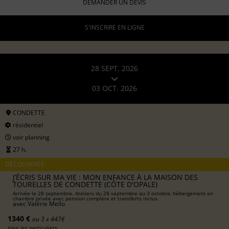
DEMANDER UN DEVIS
S'INSCRIRE EN LIGNE
28 SEPT. 2026
03 OCT. 2026
CONDETTE
résidentiel
voir planning
27 h.
DÉCOUVERTE
J’ÉCRIS SUR MA VIE : MON ENFANCE À LA MAISON DES
TOURELLES DE CONDETTE (CÔTE D'OPALE)
Arrivée le 28 septembre. Ateliers du 28 septembre au 3 octobre, hébergement en
chambre privée avec pension complète et transferts inclus.
avec
Valérie Mello
1340 €
ou 3 x 447€
pour les particuliers