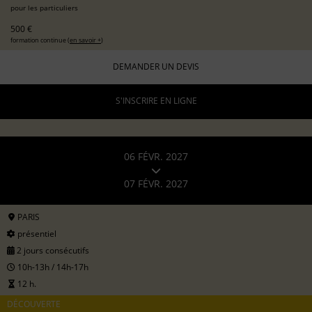
pour les particuliers
500 €
formation continue (
en savoir +
)
DEMANDER UN DEVIS
S'INSCRIRE EN LIGNE
06 FÉVR. 2027
07 FÉVR. 2027
PARIS
présentiel
2 jours consécutifs
10h-13h / 14h-17h
12 h.
DÉCOUVERTE