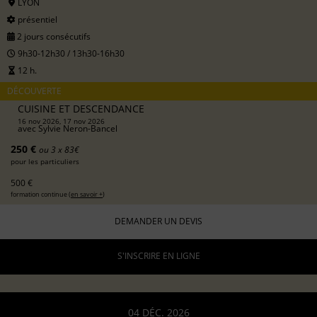
LYON
présentiel
2 jours consécutifs
9h30-12h30 / 13h30-16h30
12 h.
DÉCOUVERTE
CUISINE ET DESCENDANCE
16 nov 2026, 17 nov 2026
avec
Sylvie Neron-Bancel
250 €
ou 3 x 83€
pour les particuliers
500 €
formation continue (
en savoir +
)
DEMANDER UN DEVIS
S'INSCRIRE EN LIGNE
04 DÉC. 2026