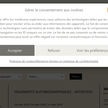
Gérer le consentement aux cookies
r offrir les meilleures expériences, nous utilisons des technologies telles que les
iation
du
20 Oct. 2025
au
22 Oct. 2025
à
Paris
présen
kies pour stocker et/ou accéder aux informations des appareils. Le fait de consen
es technologies nous permettra de traiter des données telles que le comporteme
navigation ou les ID uniques sur ce site. Le fait de ne pas consentir ou de retirer 
sentement peut avoir un effet négatif sur certaines caractéristiques et fonctions.
 cette session de formation est terminée.
Accepter
Refuser
Voir les préférence
Politique de cookies
Mentions légales et politique de confidentialité
Filtrer
36
FRAGMENTS AUTOBIOGRAPHIQUES - INITIATION
pour
720
08 sept 2026, 09 sept 2026, 10 sept 2026
form
h