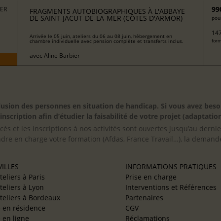
99
MER
FRAGMENTS AUTOBIOGRAPHIQUES À L'ABBAYE
DE SAINT-JACUT-DE-LA-MER (CÔTES D'ARMOR)
pour
147
Arrivée le 05 juin, ateliers du 06 au 08 juin, hébergement en
chambre individuelle avec pension complète et transferts inclus.
form
avec
Aline Barbier
inclusion des personnes en situation de handicap. Si vous avez 
scription afin d’étudier la faisabilité de votre projet (adaptation
cès et les inscriptions à nos activités sont ouvertes jusqu’au derni
ndre en charge votre formation (Afdas, France Travail…), la demande
ILLES
INFORMATIONS PRATIQUES
teliers à Paris
Prise en charge
teliers à Lyon
Interventions et Références
teliers à Bordeaux
Partenaires
e en résidence
CGV
e en ligne
Réclamations