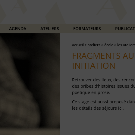
AGENDA
ATELIERS
FORMATEURS
PUBLICA
accueil
>
ateliers
>
école
>
les atelier
FRAGMENTS AU
INITIATION
Retrouver des lieux, des rencon
des bribes d’histoires issues d
poétique en prose.
Ce stage est aussi proposé dan
les
détails des séjours ici.