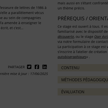
mais aussi en s’étant confronté
fesseure de lettres de 1986 à
un thème précis.
u’elle a parallèlement vécus
PRÉREQUIS / ORIEN
ne au sein de compagnies
l’a amenée à enseigner le
Ce stage est ouvert à tous. Il 
écrit, et c’est…
familiarisé avec le dispositif de
découverte
, ou le stage
Oser écri
via notre formulaire de contac
La participation à ce stage est
s’inscrire à l’atelier de création
autobiographiques
« .
PARTAGER
CONTENU
rnière mise à jour : 17/06/2025
MÉTHODES PÉDAGOGIQU
ÉVALUATION