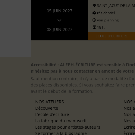
SAINT-JACUT-DE-LA-
05 JUIN 2027
résidentiel
voir planning
18 h.
08 JUIN 2027
ÉCOLE D'ÉCRITURE
Accessibilité : ALEPH-ÉCRITURE est sensible à l’
n’hésitez pas à nous contacter en amont de votre in
Sauf mention contraire, il n’y a pas de modalité d’ac
des places disponibles. Si vous souhaitez faire pre
avant le début de la formation.
NOS ATELIERS
NOS V
Découverte
Nos a
L’école d’écriture
Nos a
La fabrique du manuscrit
Nos a
Les stages pour artistes-auteurs
Écrir
Se former à la biographie
Écrir