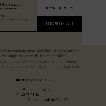
0 €
ou 3 x 330€
DEMANDER UN DEVIS
 les particuliers
6 €
ation continue (
en savoir +
)
S'INSCRIRE EN LIGNE
besoin d’un aménagement spécifique de programme,
 des supports, accessibilité de nos salles).
er jour ouvré précédant l’ouverture, dans la limite
 d’inscription est à effectuer au plus tard un mois
NOUS CONTACTER
info@aleph-ecriture.fr
01 80 05 21 30
du lundi au vendredi de 9h à 17h