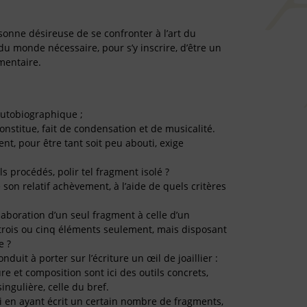
sonne désireuse de se confronter à l’art du
 du monde nécessaire, pour s’y inscrire, d’être un
gmentaire.
autobiographique ;
 constitue, fait de condensation et de musicalité.
nt, pour être tant soit peu abouti, exige
s procédés, polir tel fragment isolé ?
son relatif achèvement, à l’aide de quels critères
laboration d’un seul fragment à celle d’un
rois ou cinq éléments seulement, mais disposant
e ?
nduit à porter sur l’écriture un œil de joaillier :
re et composition sont ici des outils concrets,
ingulière, celle du bref.
i en ayant écrit un certain nombre de fragments,