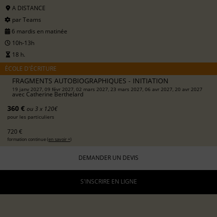
A DISTANCE
par Teams
6 mardis en matinée
10h-13h
18 h.
ÉCOLE D'ÉCRITURE
FRAGMENTS AUTOBIOGRAPHIQUES - INITIATION
19 janv 2027, 09 févr 2027, 02 mars 2027, 23 mars 2027, 06 avr 2027, 20 avr 2027
avec
Catherine Berthelard
360 €
ou 3 x 120€
pour les particuliers
720 €
formation continue (
en savoir +
)
DEMANDER UN DEVIS
S'INSCRIRE EN LIGNE