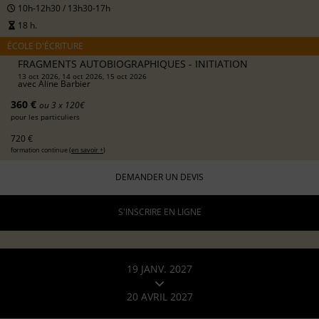
10h-12h30 / 13h30-17h
18 h.
ÉCOLE D'ÉCRITURE
FRAGMENTS AUTOBIOGRAPHIQUES - INITIATION
13 oct 2026, 14 oct 2026, 15 oct 2026
avec
Aline Barbier
360 €
ou 3 x 120€
pour les particuliers
720 €
formation continue (
en savoir +
)
DEMANDER UN DEVIS
S'INSCRIRE EN LIGNE
19 JANV. 2027
20 AVRIL 2027