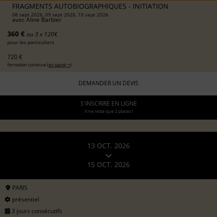
FRAGMENTS AUTOBIOGRAPHIQUES - INITIATION
08 sept 2026, 09 sept 2026, 10 sept 2026
avec
Aline Barbier
360 €
ou 3 x 120€
pour les particuliers
720 €
formation continue (
en savoir +
)
DEMANDER UN DEVIS
S'INSCRIRE EN LIGNE
Il ne reste que 2 places !
13 OCT. 2026
15 OCT. 2026
PARIS
présentiel
3 jours consécutifs