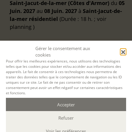
Saint-Jacut-de-la-mer (Côtes d'Armor)
du
05
Juin. 2027
au
08 Juin. 2027
à
Saint-Jacut-de-
la-mer
résidentiel
(Durée : 18 h. ; voir
planning )
Etape 1
: Choisissez le prix et la quantité :
Gérer le consentement aux
cookies
Réserver des sessions de formation :
Pour offrir les meilleures expériences, nous utilisons des technologies
Actuellement, il y a
9
places disponibles.
telles que les cookies pour stocker et/ou accéder aux informations des
appareils. Le fait de consentir à ces technologies nous permettra de
traiter des données telles que le comportement de navigation ou les ID
uniques sur ce site. Le fait de ne pas consentir ou de retirer son
consentement peut avoir un effet négatif sur certaines caractéristiques
et fonctions.
Accepter
Refuser
Voir les préférences