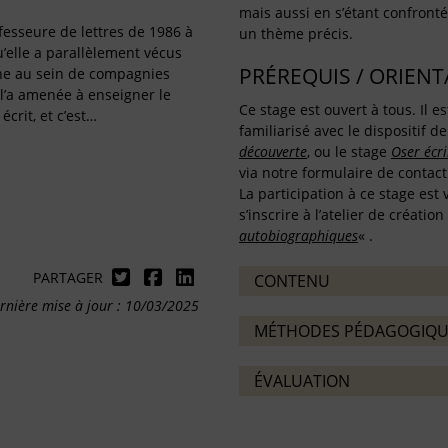
mais aussi en s’étant confronté
fesseure de lettres de 1986 à
un thème précis.
u’elle a parallèlement vécus
PRÉREQUIS / ORIEN
ne au sein de compagnies
l’a amenée à enseigner le
Ce stage est ouvert à tous. Il 
écrit, et c’est…
familiarisé avec le dispositif de
découverte
, ou le stage
Oser écri
via notre formulaire de contac
La participation à ce stage est
s’inscrire à l’atelier de création
autobiographiques
« .
PARTAGER
CONTENU
rnière mise à jour : 10/03/2025
MÉTHODES PÉDAGOGIQU
ÉVALUATION