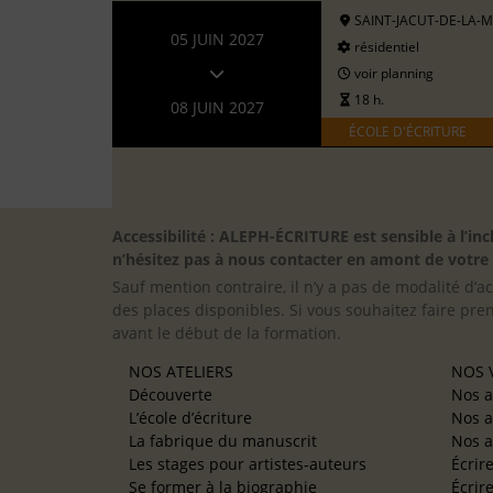
SAINT-JACUT-DE-LA-
05 JUIN 2027
résidentiel
voir planning
18 h.
08 JUIN 2027
ÉCOLE D'ÉCRITURE
Accessibilité : ALEPH-ÉCRITURE est sensible à l’
n’hésitez pas à nous contacter en amont de votre in
Sauf mention contraire, il n’y a pas de modalité d’ac
des places disponibles. Si vous souhaitez faire pre
avant le début de la formation.
NOS ATELIERS
NOS V
Découverte
Nos a
L’école d’écriture
Nos a
La fabrique du manuscrit
Nos a
Les stages pour artistes-auteurs
Écrir
Se former à la biographie
Écrir