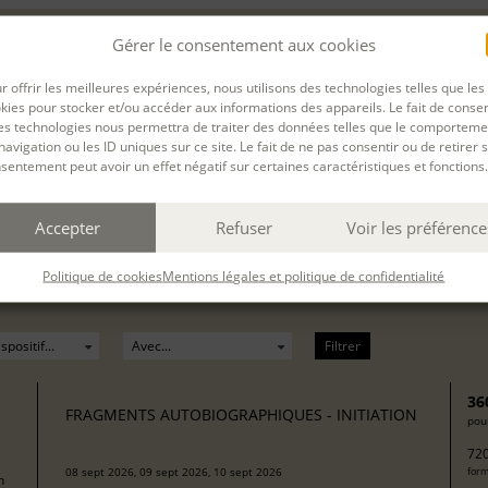
Gérer le consentement aux cookies
r offrir les meilleures expériences, nous utilisons des technologies telles que les
la maison Roger Martin du Gard
du
17 Juin. 2024
a
kies pour stocker et/ou accéder aux informations des appareils. Le fait de consen
es technologies nous permettra de traiter des données telles que le comporteme
 14 h 30 - 17 h 30 )
navigation ou les ID uniques sur ce site. Le fait de ne pas consentir ou de retirer 
sentement peut avoir un effet négatif sur certaines caractéristiques et fonctions.
 cette session de formation est terminée.
Accepter
Refuser
Voir les préférence
Politique de cookies
Mentions légales et politique de confidentialité
Filtrer
36
FRAGMENTS AUTOBIOGRAPHIQUES - INITIATION
pour
720
08 sept 2026, 09 sept 2026, 10 sept 2026
form
h