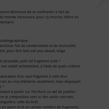
sonne désireuse de se confronter à l’art du
 du monde nécessaire, pour s’y inscrire, d’être un
gmentaire.
autobiographique ;
 constitue, fait de condensation et de musicalité.
nt, pour être tant soit peu abouti, exige
s procédés, polir tel fragment isolé ?
son relatif achèvement, à l’aide de quels critères
laboration d’un seul fragment à celle d’un
rois ou cinq éléments seulement, mais disposant
e ?
nduit à porter sur l’écriture un œil de joaillier :
re et composition sont ici des outils concrets,
ingulière, celle du bref.
i en ayant écrit un certain nombre de fragments,