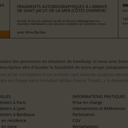
99
MER
FRAGMENTS AUTOBIOGRAPHIQUES À L'ABBAYE
DE SAINT-JACUT-DE-LA-MER (CÔTES D'ARMOR)
pour
147
Arrivée le 05 juin, ateliers du 06 au 08 juin, hébergement en
chambre individuelle avec pension complète et transferts inclus.
form
avec
Aline Barbier
inclusion des personnes en situation de handicap. Si vous avez 
scription afin d’étudier la faisabilité de votre projet (adaptation
cès et les inscriptions à nos activités sont ouvertes jusqu’au derni
ndre en charge votre formation (Afdas, France Travail…), la demande
ILLES
INFORMATIONS PRATIQUES
teliers à Paris
Prise en charge
teliers à Lyon
Interventions et Références
teliers à Bordeaux
Partenaires
e en résidence
CGV
e en ligne
Réclamations