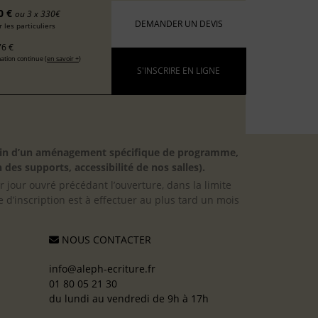
0 €
ou 3 x 330€
DEMANDER UN DEVIS
 les particuliers
6 €
ation continue (
en savoir +
)
S'INSCRIRE EN LIGNE
besoin d’un aménagement spécifique de programme,
 des supports, accessibilité de nos salles).
er jour ouvré précédant l’ouverture, dans la limite
 d’inscription est à effectuer au plus tard un mois
NOUS CONTACTER
info@aleph-ecriture.fr
01 80 05 21 30
du lundi au vendredi de 9h à 17h