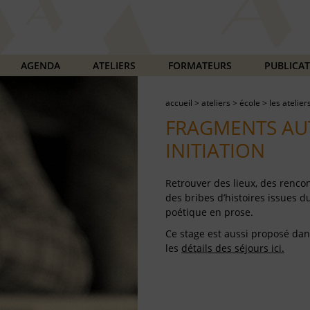
AGENDA
ATELIERS
FORMATEURS
PUBLICA
accueil
>
ateliers
>
école
>
les atelier
FRAGMENTS AU
INITIATION
Retrouver des lieux, des rencon
des bribes d’histoires issues d
poétique en prose.
Ce stage est aussi proposé dan
les
détails des séjours ici.