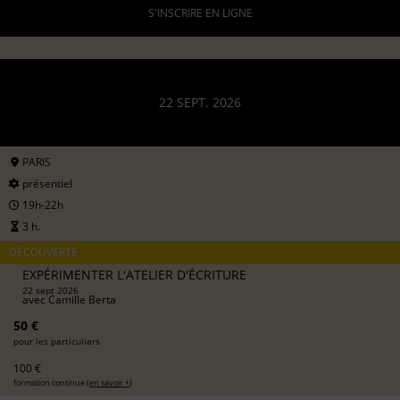
S'INSCRIRE EN LIGNE
22 SEPT. 2026
PARIS
présentiel
19h-22h
3 h.
DÉCOUVERTE
EXPÉRIMENTER L'ATELIER D'ÉCRITURE
22 sept 2026
avec
Camille Berta
50 €
pour les particuliers
100 €
formation continue (
en savoir +
)