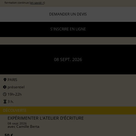
formation continue (
en savoir +
)
DEMANDER UN DEVIS
S'INSCRIRE EN LIGNE
08 SEPT. 2026
PARIS
présentiel
19h-22h
3 h.
DÉCOUVERTE
EXPÉRIMENTER L'ATELIER D'ÉCRITURE
08 sept 2026
avec
Camille Berta
50 €