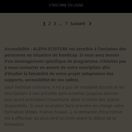
S'INSCRIRE EN LIGNE
1
2
3
…
7
Suivant
Accessibilité : ALEPH-ÉCRITURE est sensible à l’inclusion des
personnes en situation de handicap. Si vous avez besoin
d’un aménagement spécifique de programme, n’hésitez pas
à nous contacter en amont de votre inscription afin
d’étudier la faisabilité de votre projet (adaptation des
supports, accessibilité de nos salles).
Sauf mention contraire, il n’y a pas de modalité d’accès et les
inscriptions à nos activités sont ouvertes jusqu’au dernier
jour ouvré précédant l’ouverture, dans la limite des places
disponibles. Si vous souhaitez faire prendre en charge votre
formation (Afdas, France Travail…), la demande d’inscription
est à effectuer au plus tard un mois avant le début de la
formation.