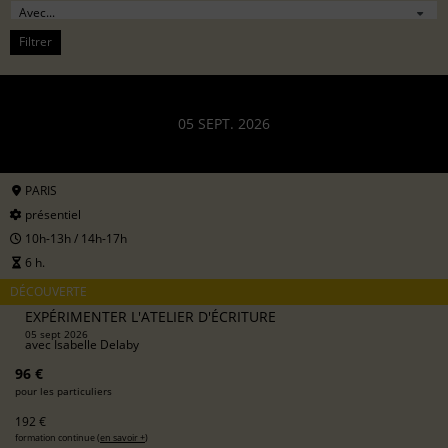
Filtrer
05 SEPT. 2026
PARIS
présentiel
10h-13h / 14h-17h
6 h.
DÉCOUVERTE
EXPÉRIMENTER L'ATELIER D'ÉCRITURE
05 sept 2026
avec
Isabelle Delaby
96 €
pour les particuliers
192 €
formation continue (
en savoir +
)