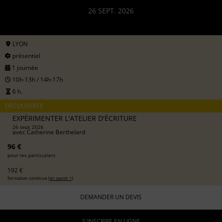
26 SEPT. 2026
LYON
présentiel
1 journée
10h-13h / 14h-17h
6 h.
DÉCOUVERTE
EXPÉRIMENTER L'ATELIER D'ÉCRITURE
26 sept 2026
avec
Catherine Berthelard
96 €
pour les particuliers
192 €
formation continue (
en savoir +
)
DEMANDER UN DEVIS
S'INSCRIRE EN LIGNE