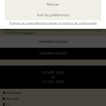
Refuser
EXPÉRIMENTER L'ATELIER D'ÉCRITURE
11 sept 2026
avec
Marion Guevel
Voir les préférences
96 €
pour les particuliers
Politique de cookies
Mentions légales et politique de confidentialité
192 €
formation continue (
en savoir +
)
DEMANDER UN DEVIS
S'INSCRIRE EN LIGNE
14 SEPT. 2026
12 OCT. 2026
A DISTANCE
par email
6 h.