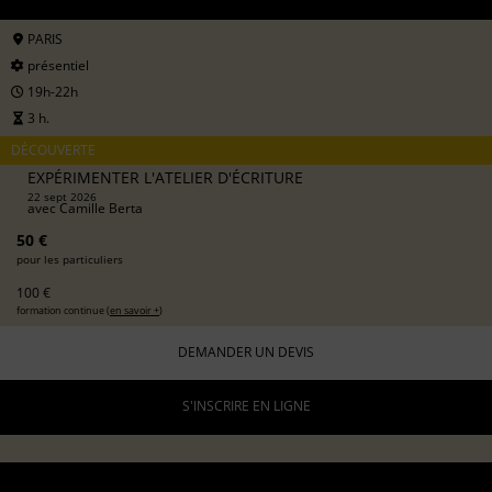
PARIS
présentiel
19h-22h
3 h.
DÉCOUVERTE
EXPÉRIMENTER L'ATELIER D'ÉCRITURE
22 sept 2026
avec
Camille Berta
50 €
pour les particuliers
100 €
formation continue (
en savoir +
)
DEMANDER UN DEVIS
S'INSCRIRE EN LIGNE