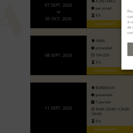
A DISTANCE
07 SEPT. 2026
par email
Pou
6 h.
coo
05 OCT. 2026
à c
DÉCOUVERTE
de 
con
PARIS
présentiel
08 SEPT. 2026
19h-22h
3 h.
DÉCOUVERTE
BORDEAUX
présentiel
1 journée
11 SEPT. 2026
9h30-12h30 / 13h30-
16h30
6 h.
DÉCOUVERTE