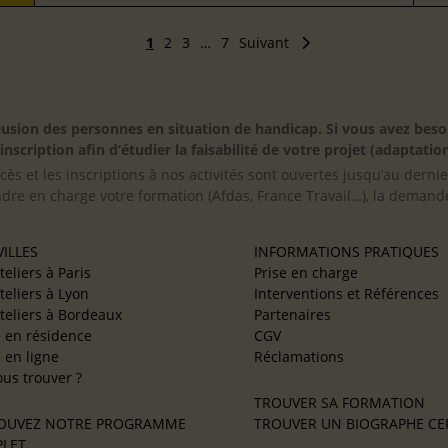
1
2
3
…
7
Suivant
inclusion des personnes en situation de handicap. Si vous avez 
scription afin d’étudier la faisabilité de votre projet (adaptation
cès et les inscriptions à nos activités sont ouvertes jusqu’au derni
ndre en charge votre formation (Afdas, France Travail…), la demande
ILLES
INFORMATIONS PRATIQUES
teliers à Paris
Prise en charge
teliers à Lyon
Interventions et Références
teliers à Bordeaux
Partenaires
e en résidence
CGV
e en ligne
Réclamations
us trouver ?
TROUVER SA FORMATION
OUVEZ NOTRE PROGRAMME
TROUVER UN BIOGRAPHE CER
LET