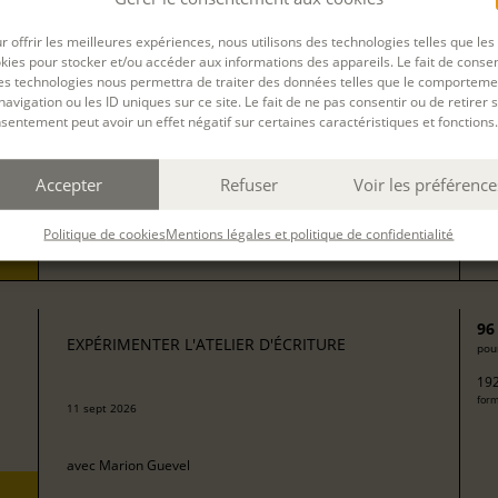
13
EXPÉRIMENTER L'ATELIER D'ÉCRITURE
pour
r offrir les meilleures expériences, nous utilisons des technologies telles que les
272
kies pour stocker et/ou accéder aux informations des appareils. Le fait de consen
form
avec
Isabelle Rossignol
es technologies nous permettra de traiter des données telles que le comporteme
navigation ou les ID uniques sur ce site. Le fait de ne pas consentir ou de retirer 
sentement peut avoir un effet négatif sur certaines caractéristiques et fonctions.
50
EXPÉRIMENTER L'ATELIER D'ÉCRITURE
pour
Accepter
Refuser
Voir les préférence
100
08 sept 2026
form
Politique de cookies
Mentions légales et politique de confidentialité
avec
Camille Berta
96
EXPÉRIMENTER L'ATELIER D'ÉCRITURE
pour
192
form
11 sept 2026
avec
Marion Guevel