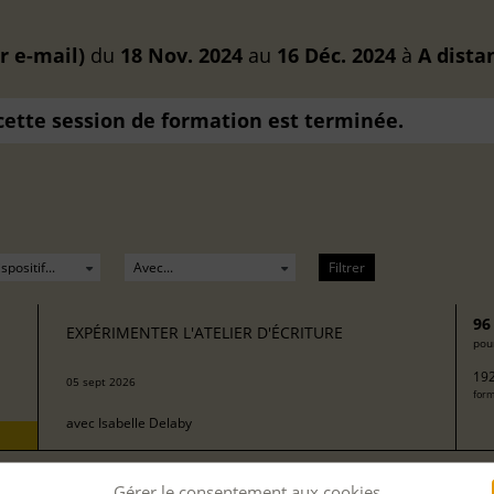
r e-mail)
du
18 Nov. 2024
au
16 Déc. 2024
à
A dista
 cette session de formation est terminée.
Filtrer
96
EXPÉRIMENTER L'ATELIER D'ÉCRITURE
pour
192
05 sept 2026
form
avec
Isabelle Delaby
Gérer le consentement aux cookies