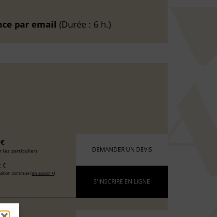
nce
par email
(Durée : 6 h.)
 €
DEMANDER UN DEVIS
 les particuliers
 €
ation continue (
en savoir +
)
S'INSCRIRE EN LIGNE