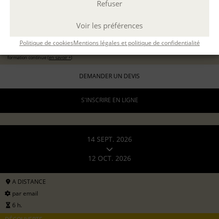
Refuser
11 sept 2026
avec
Marion Guevel
Voir les préférences
96 €
pour les particuliers
Politique de cookies
Mentions légales et politique de confidentialité
192 €
formation continue (
en savoir +
)
DEMANDER UN DEVIS
S'INSCRIRE EN LIGNE
14 SEPT. 2026
12 OCT. 2026
A DISTANCE
par email
6 h.