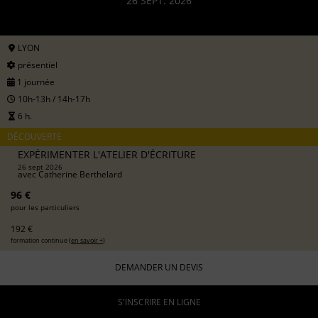
26 SEPT. 2026
LYON
présentiel
1 journée
10h-13h / 14h-17h
6 h.
DÉCOUVERTE
EXPÉRIMENTER L'ATELIER D'ÉCRITURE
26 sept 2026
avec
Catherine Berthelard
96 €
pour les particuliers
192 €
formation continue (
en savoir +
)
DEMANDER UN DEVIS
S'INSCRIRE EN LIGNE