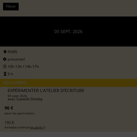
Filtrer
05 SEPT. 2026
PARIS
présentiel
10h-13h / 14h-17h
6 h.
DÉCOUVERTE
EXPÉRIMENTER L'ATELIER D'ÉCRITURE
05 sept 2026
avec
Isabelle Delaby
96 €
pour les particuliers
192 €
formation continue (
en savoir +
)