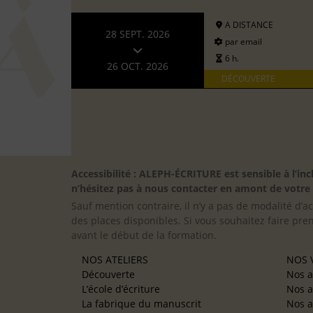
A DISTANCE
28 SEPT. 2026
par email
6 h.
26 OCT. 2026
DÉCOUVERTE
Accessibilité : ALEPH-ÉCRITURE est sensible à l’
n’hésitez pas à nous contacter en amont de votre in
Sauf mention contraire, il n’y a pas de modalité d’ac
des places disponibles. Si vous souhaitez faire pre
avant le début de la formation.
NOS ATELIERS
NOS V
Découverte
Nos a
L’école d’écriture
Nos a
La fabrique du manuscrit
Nos a