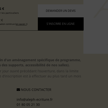
6 €
DEMANDER UN DEVIS
 les particuliers
 €
S'INSCRIRE EN LIGNE
ation continue (
en savoir +
)
besoin d’un aménagement spécifique de programme,
 des supports, accessibilité de nos salles).
er jour ouvré précédant l’ouverture, dans la limite
 d’inscription est à effectuer au plus tard un mois
NOUS CONTACTER
info@aleph-ecriture.fr
01 80 05 21 30