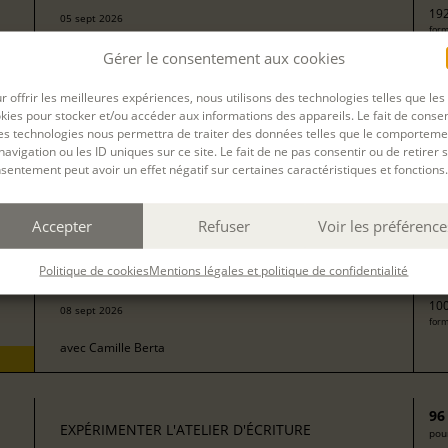
192
05 sept 2026
form
avec
Isabelle Delaby
Gérer le consentement aux cookies
r offrir les meilleures expériences, nous utilisons des technologies telles que les
kies pour stocker et/ou accéder aux informations des appareils. Le fait de consen
13
EXPÉRIMENTER L'ATELIER D'ÉCRITURE
es technologies nous permettra de traiter des données telles que le comporteme
pour
navigation ou les ID uniques sur ce site. Le fait de ne pas consentir ou de retirer 
sentement peut avoir un effet négatif sur certaines caractéristiques et fonctions.
272
form
avec
Isabelle Rossignol
Accepter
Refuser
Voir les préférence
50
EXPÉRIMENTER L'ATELIER D'ÉCRITURE
Politique de cookies
Mentions légales et politique de confidentialité
pour
100
08 sept 2026
form
avec
Camille Berta
96
EXPÉRIMENTER L'ATELIER D'ÉCRITURE
pour