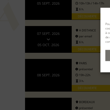
05 SEPT. 2026
10h-13h / 14h-17h
6 h.
DÉCOUVERTE
Pou
coo
A DISTANCE
à c
07 SEPT. 2026
par email
de 
con
6 h.
05 OCT. 2026
DÉCOUVERTE
PARIS
présentiel
08 SEPT. 2026
19h-22h
3 h.
DÉCOUVERTE
BORDEAUX
présentiel