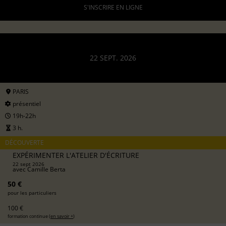
S'INSCRIRE EN LIGNE
22 SEPT. 2026
PARIS
présentiel
19h-22h
3 h.
DÉCOUVERTE
EXPÉRIMENTER L'ATELIER D'ÉCRITURE
22 sept 2026
avec
Camille Berta
50 €
pour les particuliers
100 €
formation continue (
en savoir +
)