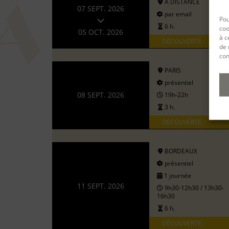
A DISTANCE
07 SEPT. 2026
par email
Pou
6 h.
coo
05 OCT. 2026
à c
DÉCOUVERTE
de 
con
PARIS
présentiel
08 SEPT. 2026
19h-22h
3 h.
DÉCOUVERTE
BORDEAUX
présentiel
1 journée
11 SEPT. 2026
9h30-12h30 / 13h30-
16h30
6 h.
DÉCOUVERTE