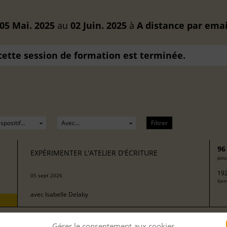
05 Mai. 2025
au
02 Juin. 2025
à
A distance
par emai
 cette session de formation est terminée.
Filtrer
96
EXPÉRIMENTER L'ATELIER D'ÉCRITURE
pour
192
05 sept 2026
form
avec
Isabelle Delaby
Gérer le consentement aux cookies