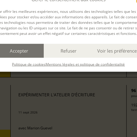
13
EXPÉRIMENTER L'ATELIER D'ÉCRITURE
pour
r offrir les meilleures expériences, nous utilisons des technologies telles que les
272
kies pour stocker et/ou accéder aux informations des appareils. Le fait de consen
form
avec
Isabelle Rossignol
es technologies nous permettra de traiter des données telles que le comporteme
navigation ou les ID uniques sur ce site. Le fait de ne pas consentir ou de retirer 
sentement peut avoir un effet négatif sur certaines caractéristiques et fonctions.
50
EXPÉRIMENTER L'ATELIER D'ÉCRITURE
pour
Accepter
Refuser
Voir les préférence
100
08 sept 2026
form
Politique de cookies
Mentions légales et politique de confidentialité
avec
Camille Berta
96
EXPÉRIMENTER L'ATELIER D'ÉCRITURE
pour
192
form
11 sept 2026
avec
Marion Guevel