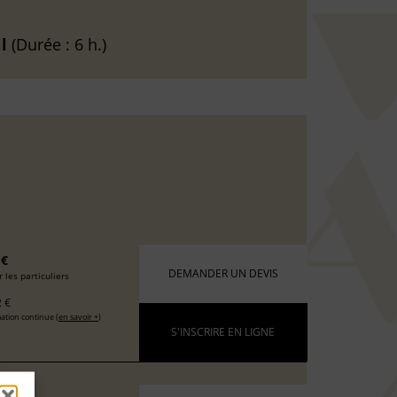
l
(Durée : 6 h.)
 €
DEMANDER UN DEVIS
 les particuliers
 €
ation continue (
en savoir +
)
S'INSCRIRE EN LIGNE