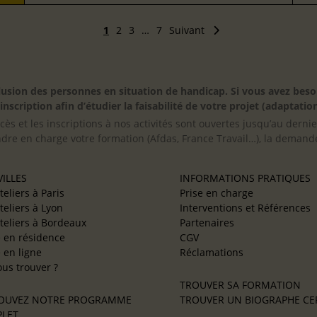
1
2
3
…
7
Suivant
inclusion des personnes en situation de handicap. Si vous avez 
scription afin d’étudier la faisabilité de votre projet (adaptation
cès et les inscriptions à nos activités sont ouvertes jusqu’au derni
ndre en charge votre formation (Afdas, France Travail…), la demande
ILLES
INFORMATIONS PRATIQUES
teliers à Paris
Prise en charge
teliers à Lyon
Interventions et Références
teliers à Bordeaux
Partenaires
e en résidence
CGV
e en ligne
Réclamations
us trouver ?
TROUVER SA FORMATION
OUVEZ NOTRE PROGRAMME
TROUVER UN BIOGRAPHE CER
LET