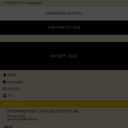
formation continue (
en savoir +
)
DEMANDER UN DEVIS
S'INSCRIRE EN LIGNE
08 SEPT. 2026
PARIS
présentiel
19h-22h
3 h.
DÉCOUVERTE
EXPÉRIMENTER L'ATELIER D'ÉCRITURE
08 sept 2026
avec
Camille Berta
50 €