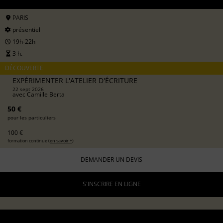
PARIS
présentiel
19h-22h
3 h.
DÉCOUVERTE
EXPÉRIMENTER L'ATELIER D'ÉCRITURE
22 sept 2026
avec
Camille Berta
50 €
pour les particuliers
100 €
formation continue (
en savoir +
)
DEMANDER UN DEVIS
S'INSCRIRE EN LIGNE