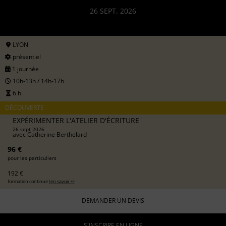
26 SEPT. 2026
LYON
présentiel
1 journée
10h-13h / 14h-17h
6 h.
DÉCOUVERTE
EXPÉRIMENTER L'ATELIER D'ÉCRITURE
26 sept 2026
avec
Catherine Berthelard
96 €
pour les particuliers
192 €
formation continue (
en savoir +
)
DEMANDER UN DEVIS
S'INSCRIRE EN LIGNE