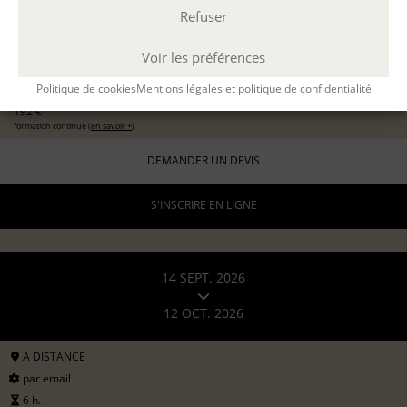
Refuser
EXPÉRIMENTER L'ATELIER D'ÉCRITURE
11 sept 2026
avec
Marion Guevel
Voir les préférences
96 €
pour les particuliers
Politique de cookies
Mentions légales et politique de confidentialité
192 €
formation continue (
en savoir +
)
DEMANDER UN DEVIS
S'INSCRIRE EN LIGNE
14 SEPT. 2026
12 OCT. 2026
A DISTANCE
par email
6 h.