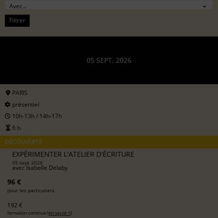
Filtrer
05 SEPT. 2026
PARIS
présentiel
10h-13h / 14h-17h
6 h.
DÉCOUVERTE
EXPÉRIMENTER L'ATELIER D'ÉCRITURE
05 sept 2026
avec
Isabelle Delaby
96 €
pour les particuliers
192 €
formation continue (
en savoir +
)