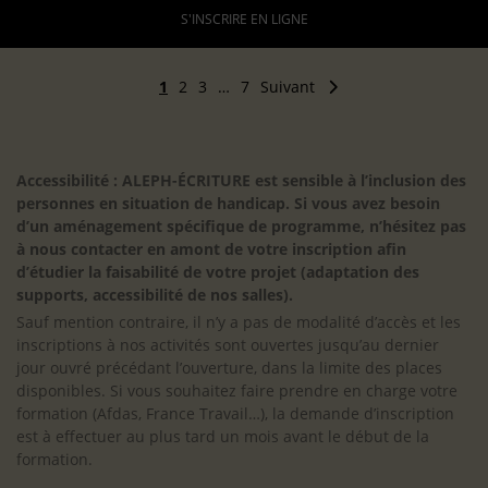
S'INSCRIRE EN LIGNE
1
2
3
…
7
Suivant
Accessibilité : ALEPH-ÉCRITURE est sensible à l’inclusion des
personnes en situation de handicap. Si vous avez besoin
d’un aménagement spécifique de programme, n’hésitez pas
à nous contacter en amont de votre inscription afin
d’étudier la faisabilité de votre projet (adaptation des
supports, accessibilité de nos salles).
Sauf mention contraire, il n’y a pas de modalité d’accès et les
inscriptions à nos activités sont ouvertes jusqu’au dernier
jour ouvré précédant l’ouverture, dans la limite des places
disponibles. Si vous souhaitez faire prendre en charge votre
formation (Afdas, France Travail…), la demande d’inscription
est à effectuer au plus tard un mois avant le début de la
formation.