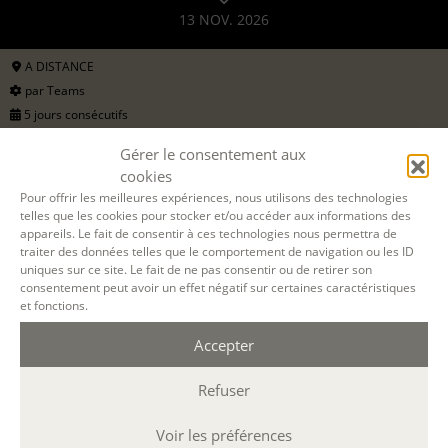
13 NOV. 2026
A DISTANCE
par Teams
5 jours consécutifs
9h30-12h30 / 13h30-17h30
Gérer le consentement aux
35 h.
cookies
ARTISTES-AUTEURS
Pour offrir les meilleures expériences, nous utilisons des technologies
telles que les cookies pour stocker et/ou accéder aux informations des
ÉCRIRE ET ILLUSTRER POUR LA JEUNESSE (ARTISTES-
AUTEURS)
appareils. Le fait de consentir à ces technologies nous permettra de
09 nov 2026, 10 nov 2026, 11 nov 2026, 12 nov 2026, 13 nov 2026
traiter des données telles que le comportement de navigation ou les ID
avec
Bénédicte De Soos
uniques sur ce site. Le fait de ne pas consentir ou de retirer son
788 €
consentement peut avoir un effet négatif sur certaines caractéristiques
ou 3 x 263€
et fonctions.
pour les particuliers
1576 €
Accepter
formation continue (
en savoir +
)
Refuser
DEMANDER UN DEVIS
Voir les préférences