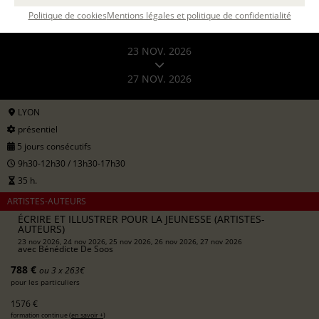
Politique de cookies
Mentions légales et politique de confidentialité
23 NOV. 2026
27 NOV. 2026
LYON
présentiel
5 jours consécutifs
9h30-12h30 / 13h30-17h30
35 h.
ARTISTES-AUTEURS
ÉCRIRE ET ILLUSTRER POUR LA JEUNESSE (ARTISTES-
AUTEURS)
23 nov 2026, 24 nov 2026, 25 nov 2026, 26 nov 2026, 27 nov 2026
avec
Bénédicte De Soos
788 €
ou 3 x 263€
pour les particuliers
1576 €
formation continue (
en savoir +
)