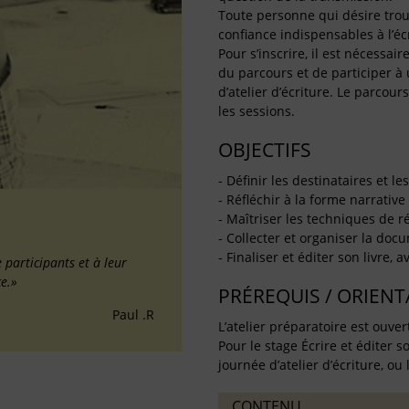
Toute personne qui désire trouv
confiance indispensables à l’écr
Pour s’inscrire, il est nécessa
du parcours et de participer à 
d’atelier d’écriture. Le parcou
les sessions.
OBJECTIFS
- Définir les destinataires et l
- Réfléchir à la forme narrativ
- Maîtriser les techniques de ré
- Collecter et organiser la doc
- Finaliser et éditer son livre,
 participants et à leur
ce.»
PRÉREQUIS / ORIEN
Paul .R
L’atelier préparatoire est ouver
Pour le stage Écrire et éditer s
journée d’atelier d’écriture, ou 
CONTENU