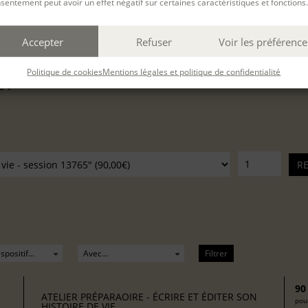
sentement peut avoir un effet négatif sur certaines caractéristiques et fonctions.
r son histoire de vie
du
12 Oct. 2026
au
12 Oct. 202
Accepter
Refuser
Voir les préférence
Politique de cookies
Mentions légales et politique de confidentialité
é :
Filtrer
90
ATELIER PRÉPARAOIRE - ÉCRIRE ET ÉDITER SON
pour
HISTOIRE DE VIE