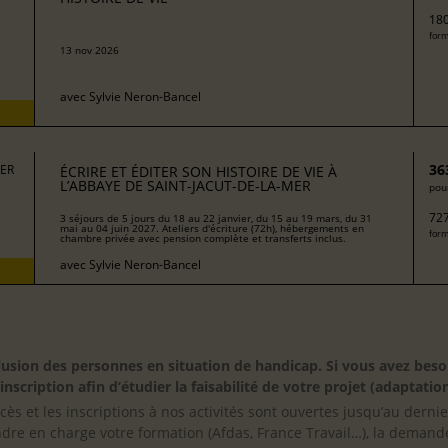
180
form
13 nov 2026
avec
Sylvie Neron-Bancel
36
MER
ÉCRIRE ET ÉDITER SON HISTOIRE DE VIE À
L’ABBAYE DE SAINT-JACUT-DE-LA-MER
pour
727
3 séjours de 5 jours du 18 au 22 janvier, du 15 au 19 mars, du 31
mai au 04 juin 2027. Ateliers d'écriture (72h), hébergements en
form
chambre privée avec pension complète et transferts inclus.
avec
Sylvie Neron-Bancel
inclusion des personnes en situation de handicap. Si vous avez 
scription afin d’étudier la faisabilité de votre projet (adaptation
cès et les inscriptions à nos activités sont ouvertes jusqu’au derni
ndre en charge votre formation (Afdas, France Travail…), la demande