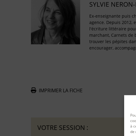
SYLVIE NERON
Ex-enseignante puis ch
agence. Depuis 2012, e
l'écriture littéraire po
marchant, Carnets de 
trouver les pépites dan
encourager, accompa
IMPRIMER LA FICHE
De
Pou
coo
VOTRE SESSION :
à c
de 