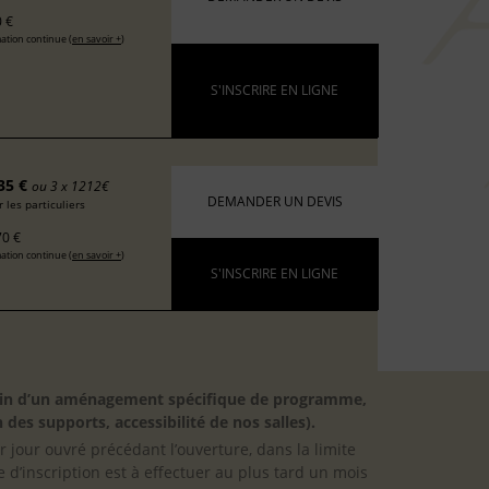
 €
ation continue (
en savoir +
)
S'INSCRIRE EN LIGNE
35 €
ou 3 x 1212€
DEMANDER UN DEVIS
 les particuliers
0 €
ation continue (
en savoir +
)
S'INSCRIRE EN LIGNE
besoin d’un aménagement spécifique de programme,
 des supports, accessibilité de nos salles).
er jour ouvré précédant l’ouverture, dans la limite
 d’inscription est à effectuer au plus tard un mois