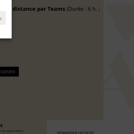
6
à
A distance
par Teams
(Durée : 6 h. ;
s
 €
 les particuliers
DEMANDER UN DEVIS