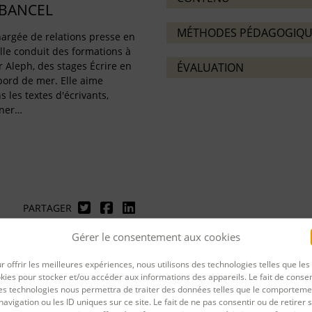
-BANCEL
MÉTHODES PÉDAGOGIQU
argée de relations presse en
lle conduit des formations à
ur Aleph, des stages Écrire en
ÉVALUATION
bord de mer. Elle aime
s les textes d'écrivants,
gner…
PARTAGER
rnière mise à jour : 27/04/2026
Gérer le consentement aux cookies
r offrir les meilleures expériences, nous utilisons des technologies telles que les
kies pour stocker et/ou accéder aux informations des appareils. Le fait de consen
es technologies nous permettra de traiter des données telles que le comporteme
navigation ou les ID uniques sur ce site. Le fait de ne pas consentir ou de retirer 