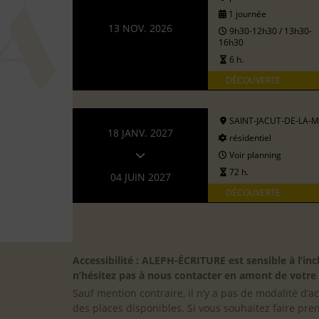
1 journée
13 NOV. 2026
9h30-12h30 / 13h30-
16h30
6 h.
DÉCOUVERTE
SAINT-JACUT-DE-LA-
18 JANV. 2027
résidentiel
Voir planning
72 h.
04 JUIN 2027
DÉCOUVERTE
Accessibilité : ALEPH-ÉCRITURE est sensible à l’
n’hésitez pas à nous contacter en amont de votre in
Sauf mention contraire, il n’y a pas de modalité d’ac
des places disponibles. Si vous souhaitez faire pre