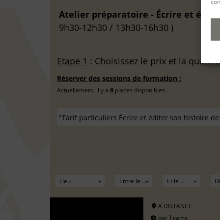
con
Atelier préparatoire - Écrire et édite
9h30-12h30 / 13h30-16h30 )
Etape 1
: Choisissez le prix et la quantit
Réserver des sessions de formation :
Actuellement, il y a
8
places disponibles.
A DISTANCE
par Teams