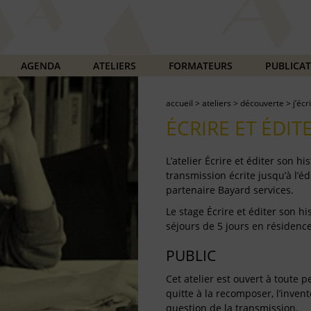
AGENDA
ATELIERS
FORMATEURS
PUBLICA
accueil
>
ateliers
>
découverte
>
j’écr
ÉCRIRE ET ÉDIT
L’atelier Écrire et éditer son h
transmission écrite jusqu’à l’éd
partenaire Bayard services.
Le stage Écrire et éditer son h
séjours de 5 jours en résidence
PUBLIC
Cet atelier est ouvert à toute p
quitte à la recomposer, l’invent
question de la transmission.