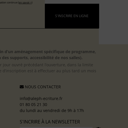
ation continue (
en savoir +
)
S'INSCRIRE EN LIGNE
besoin d’un aménagement spécifique de programme,
 des supports, accessibilité de nos salles).
er jour ouvré précédant l’ouverture, dans la limite
 d’inscription est à effectuer au plus tard un mois
NOUS CONTACTER
info@aleph-ecriture.fr
01 80 05 21 30
du lundi au vendredi de 9h à 17h
S'INCRIRE À LA NEWSLETTER