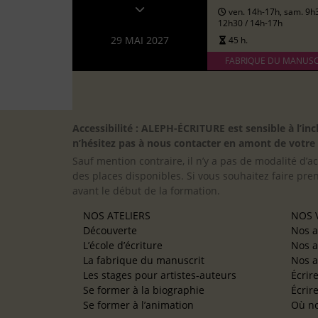
ven. 14h-17h, sam. 9h
12h30 / 14h-17h
29 MAI 2027
45 h.
FABRIQUE DU MANUSC
Accessibilité : ALEPH-ÉCRITURE est sensible à l’
n’hésitez pas à nous contacter en amont de votre in
Sauf mention contraire, il n’y a pas de modalité d’ac
des places disponibles. Si vous souhaitez faire pre
avant le début de la formation.
NOS ATELIERS
NOS V
Découverte
Nos a
L’école d’écriture
Nos a
La fabrique du manuscrit
Nos a
Les stages pour artistes-auteurs
Écrir
Se former à la biographie
Écrir
Se former à l’animation
Où no