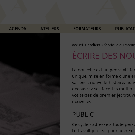
AGENDA
ATELIERS
FORMATEURS
PUBLICA
accueil
>
ateliers
>
fabrique du manus
ÉCRIRE DES NO
La nouvelle est un genre vif, fe
unique, mise en forme d’une ém
variées : nouvelle-histoire, no
découvrez ses facettes multipl
vos textes de premier jet trouv
nouvelles.
PUBLIC
Ce cycle s’adresse à toute pers
Le travail peut se poursuivre d