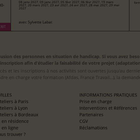
08 janv 2027, 09 janv 2027, 05 févr 2027, 06 févr 2027, 19 mars
form
30-
2027, 20 mars 2027, 23 avr 2027, 24 avr 2027, 28 mai 2027, 29 mai
2027
avec
Sylvette Labat
RIT
inclusion des personnes en situation de handicap. Si vous avez 
scription afin d’étudier la faisabilité de votre projet (adaptation
cès et les inscriptions à nos activités sont ouvertes jusqu’au derni
ndre en charge votre formation (Afdas, France Travail…), la demande
ILLES
INFORMATIONS PRATIQUES
teliers à Paris
Prise en charge
teliers à Lyon
Interventions et Références
teliers à Bordeaux
Partenaires
e en résidence
CGV
e en ligne
Réclamations
us trouver ?