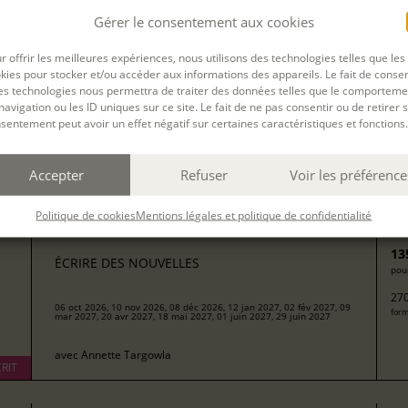
ends
du
28 Jan. 2023
au
02 Juil. 2023
à
Paris
(Durée : 
Gérer le consentement aux cookies
r offrir les meilleures expériences, nous utilisons des technologies telles que les
kies pour stocker et/ou accéder aux informations des appareils. Le fait de consen
 cette session de formation est terminée.
es technologies nous permettra de traiter des données telles que le comporteme
navigation ou les ID uniques sur ce site. Le fait de ne pas consentir ou de retirer 
sentement peut avoir un effet négatif sur certaines caractéristiques et fonctions.
Accepter
Refuser
Voir les préférence
Filtrer
Politique de cookies
Mentions légales et politique de confidentialité
13
ÉCRIRE DES NOUVELLES
pour
270
06 oct 2026, 10 nov 2026, 08 déc 2026, 12 jan 2027, 02 fév 2027, 09
form
mar 2027, 20 avr 2027, 18 mai 2027, 01 juin 2027, 29 juin 2027
avec
Annette Targowla
RIT