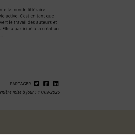
te le monde littéraire
ie active. C’est en tant que
vert le travail des auteurs et
. Elle a participé à la création
r…
PARTAGER
rnière mise à jour : 11/09/2025