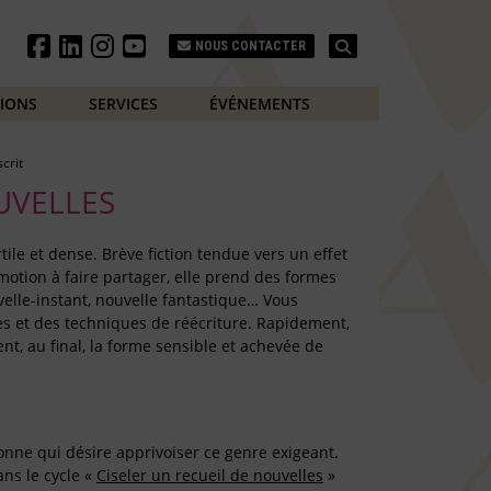
Search
NOUS CONTACTER
TIONS
SERVICES
ÉVÉNEMENTS
crit
UVELLES
rtile et dense. Brève fiction tendue vers un effet
otion à faire partager, elle prend des formes
uvelle-instant, nouvelle fantastique… Vous
es et des techniques de réécriture. Rapidement,
ent, au final, la forme sensible et achevée de
onne qui désire apprivoiser ce genre exigeant.
ans le cycle «
Ciseler un recueil de nouvelles
»