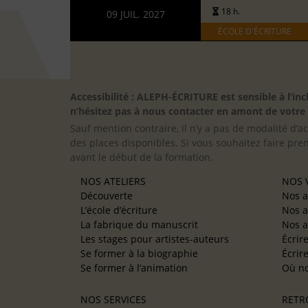
18 h.
09 JUIL. 2027
ÉCOLE D'ÉCRITURE
Accessibilité : ALEPH-ÉCRITURE est sensible à l’
n’hésitez pas à nous contacter en amont de votre in
Sauf mention contraire, il n’y a pas de modalité d’ac
des places disponibles. Si vous souhaitez faire pre
avant le début de la formation.
NOS ATELIERS
NOS V
Découverte
Nos a
L’école d’écriture
Nos a
La fabrique du manuscrit
Nos a
Les stages pour artistes-auteurs
Écrir
Se former à la biographie
Écrir
Se former à l’animation
Où no
NOS SERVICES
RETR