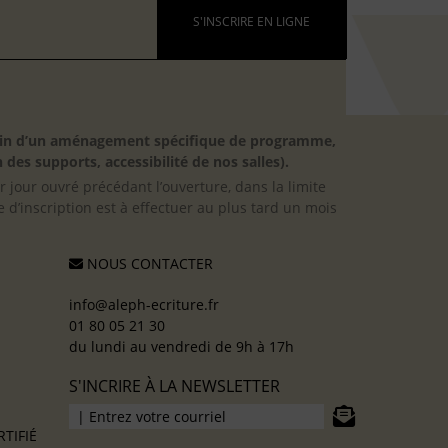
S'INSCRIRE EN LIGNE
besoin d’un aménagement spécifique de programme,
 des supports, accessibilité de nos salles).
er jour ouvré précédant l’ouverture, dans la limite
 d’inscription est à effectuer au plus tard un mois
NOUS CONTACTER
info@aleph-ecriture.fr
01 80 05 21 30
du lundi au vendredi de 9h à 17h
S'INCRIRE À LA NEWSLETTER
TIFIÉ