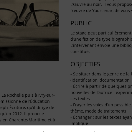
L’Œuvre au noir. Il vous propos
l’œuvre de Yourcenar, de vous s
PUBLIC
Le stage peut particulièrement
d’une fiction de type biographi
L’intervenant envoie une biblio
constitué.
OBJECTIFS
- Se situer dans le genre de la
(identification, documentation, 
- Écrire à partir de quelques p
nouvelles de l’autrice ; expéri
 La Rochelle puis à Ivry-sur-
ces textes
émissionné de l’Éducation
- Frayer les voies d’un possib
eph-Écriture, qu’il dirige de
thème, mode de traitement)
squ’en 2012. Il propose
- Échanger : sur les textes ayan
rs en Charente-Maritime et à
impliqué