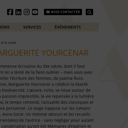
Search
NOUS CONTACTER
TIONS
SERVICES
ÉVÉNEMENTS
s à la carte
MARGUERITE YOURCENAR
mmense écrivaine du XXe siècle, dont il faut
nt on a tenté de la faire oublier – mais vous avez
iller l’écriture des femmes, de Joanna Russ.
res, Marguerite Yourcenar a célébré la liberté
a biodiversité. L’œuvre, riche, se noue autour de
 passion impossible, la vie repensée à la lumière
, le temps remonté, l’actualité des classiques et
bre personnel. Le stage s’appuie sur les romans
e, Anna Soror, Un Homme obscur) et les recueils
rientales) de l’autrice - sans négliger pour autant
la consécration qu’ont été Mémoires d’Hadrien et