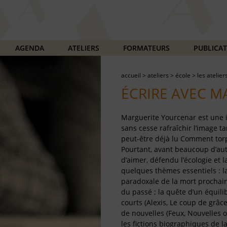
AGENDA
ATELIERS
FORMATEURS
PUBLICA
accueil
>
ateliers
>
école
>
les atelier
ÉCRIRE AVEC 
Marguerite Yourcenar est une i
sans cesse rafraîchir l’image ta
peut-être déjà lu Comment torp
Pourtant, avant beaucoup d’aut
d’aimer, défendu l’écologie et l
quelques thèmes essentiels : la
paradoxale de la mort prochaine
du passé ; la quête d’un équili
courts (Alexis, Le coup de grâc
de nouvelles (Feux, Nouvelles o
les fictions biographiques de 