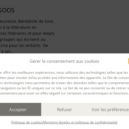
 SOOS
 jeunesse, Bénédicte de Soos
 à la littérature en
es littéraires et pour Aleph,
roupes qui écrivent ou
rire pour les enfants. De
 à ses…
Gérer le consentement aux cookies
r offrir les meilleures expériences, nous utilisons des technologies telles que les
kies pour stocker et/ou accéder aux informations des appareils. Le fait de consen
es technologies nous permettra de traiter des données telles que le comporteme
navigation ou les ID uniques sur ce site. Le fait de ne pas consentir ou de retirer 
PARTAGER
sentement peut avoir un effet négatif sur certaines caractéristiques et fonctions.
rnière mise à jour : 09/10/2025
Accepter
Refuser
Voir les préférence
Politique de cookies
Mentions légales et politique de confidentialité