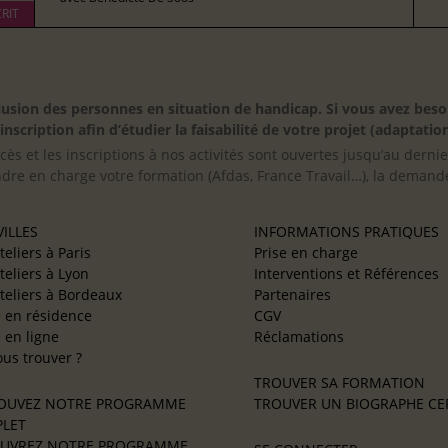
RIT
inclusion des personnes en situation de handicap. Si vous avez 
scription afin d’étudier la faisabilité de votre projet (adaptation
cès et les inscriptions à nos activités sont ouvertes jusqu’au derni
ndre en charge votre formation (Afdas, France Travail…), la demande
ILLES
INFORMATIONS PRATIQUES
teliers à Paris
Prise en charge
teliers à Lyon
Interventions et Références
teliers à Bordeaux
Partenaires
e en résidence
CGV
e en ligne
Réclamations
us trouver ?
TROUVER SA FORMATION
OUVEZ NOTRE PROGRAMME
TROUVER UN BIOGRAPHE CER
LET
UVREZ NOTRE PROGRAMME