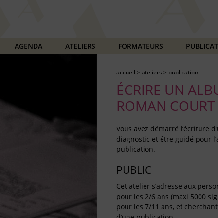
AGENDA
ATELIERS
FORMATEURS
PUBLICA
accueil
>
ateliers
>
publication
ÉCRIRE UN ALB
ROMAN COURT
Vous avez démarré l’écriture d’
diagnostic et être guidé pour l’
publication.
PUBLIC
Cet atelier s’adresse aux perso
pour les 2/6 ans (maxi 5000 sign
pour les 7/11 ans, et chercha
d’une publication.