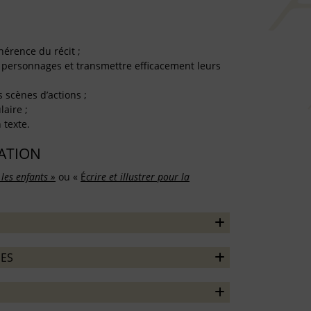
ohérence du récit ;
 personnages et transmettre efficacement leurs
s scènes d’actions ;
laire ;
n texte.
TATION
 les enfants »
ou «
É
crire et illustrer pour la
ES