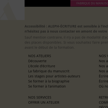
FABRIQUE DU MANUSC
Accessibilité : ALEPH-ÉCRITURE est sensible à l’
n’hésitez pas à nous contacter en amont de votre in
Sauf mention contraire, il n’y a pas de modalité d’ac
des places disponibles. Si vous souhaitez faire pre
avant le début de la formation.
NOS ATELIERS
NOS V
Découverte
Nos a
L’école d’écriture
Nos a
La fabrique du manuscrit
Nos a
Les stages pour artistes-auteurs
Écrir
Se former à la biographie
Écrir
Se former à l’animation
Où no
NOS SERVICES
RETR
OFFRIR UN ATELIER
COMP
DÉCO