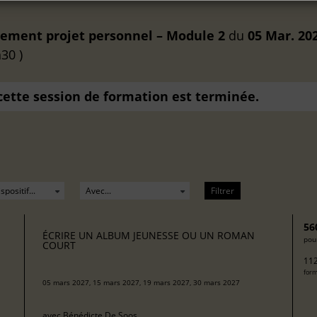
nement projet personnel – Module 2
du
05 Mar. 20
30 )
 cette session de formation est terminée.
Filtrer
56
ÉCRIRE UN ALBUM JEUNESSE OU UN ROMAN
pour
COURT
112
form
05 mars 2027, 15 mars 2027, 19 mars 2027, 30 mars 2027
avec
Bénédicte De Soos