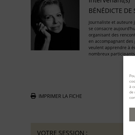
Intervenant(s)
BÉNÉDICTE DE
Journaliste et auteure
se consacre aujourd’hui
organisant des rencontr
en accompagnant des g
veulent apprendre à éc
nombreux participants
Pou
coo
à c
de 
IMPRIMER LA FICHE
con
De
VOTRE SESSION :