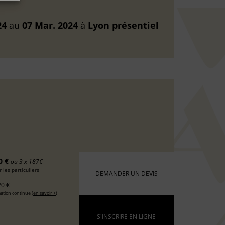
24
au
07 Mar. 2024
à
Lyon
présentiel
0 €
ou 3 x 187€
 les particuliers
DEMANDER UN DEVIS
0 €
ation continue (
en savoir +
)
S'INSCRIRE EN LIGNE