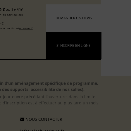
0 €
ou 3 x 83€
 les particuliers
DEMANDER UN DEVIS
 €
ation continue (
en savoir +
)
S'INSCRIRE EN LIGNE
besoin d’un aménagement spécifique de programme,
 des supports, accessibilité de nos salles).
er jour ouvré précédant l’ouverture, dans la limite
 d’inscription est à effectuer au plus tard un mois
NOUS CONTACTER