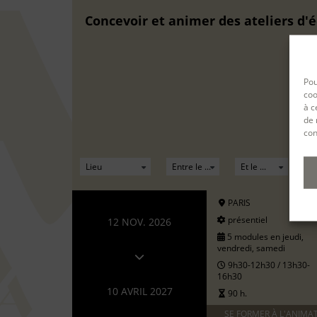
Concevoir et animer des ateliers d'é
Pou
coo
à c
de 
con
PARIS
présentiel
12 NOV. 2026
5 modules en jeudi,
vendredi, samedi
9h30-12h30 / 13h30-
16h30
10 AVRIL 2027
90 h.
SE FORMER À L'ANIMA