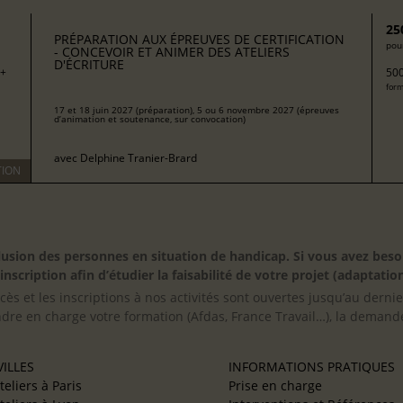
25
PRÉPARATION AUX ÉPREUVES DE CERTIFICATION
pour
- CONCEVOIR ET ANIMER DES ATELIERS
D'ÉCRITURE
 +
500
form
17 et 18 juin 2027 (préparation), 5 ou 6 novembre 2027 (épreuves
d’animation et soutenance, sur convocation)
avec
Delphine Tranier-Brard
TION
inclusion des personnes en situation de handicap. Si vous avez 
scription afin d’étudier la faisabilité de votre projet (adaptation
cès et les inscriptions à nos activités sont ouvertes jusqu’au derni
ndre en charge votre formation (Afdas, France Travail…), la demande
ILLES
INFORMATIONS PRATIQUES
teliers à Paris
Prise en charge