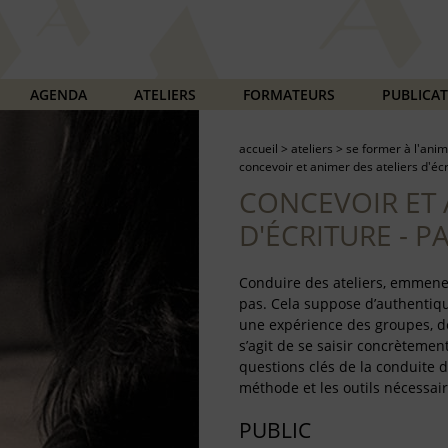
AGENDA
ATELIERS
FORMATEURS
PUBLICA
accueil
>
ateliers
>
se former à l'anim
concevoir et animer des ateliers d'écr
CONCEVOIR ET 
D'ÉCRITURE - P
Conduire des ateliers, emmener
pas. Cela suppose d’authentiques
une expérience des groupes, de 
s’agit de se saisir concrètement
questions clés de la conduite d
méthode et les outils nécessaire
PUBLIC