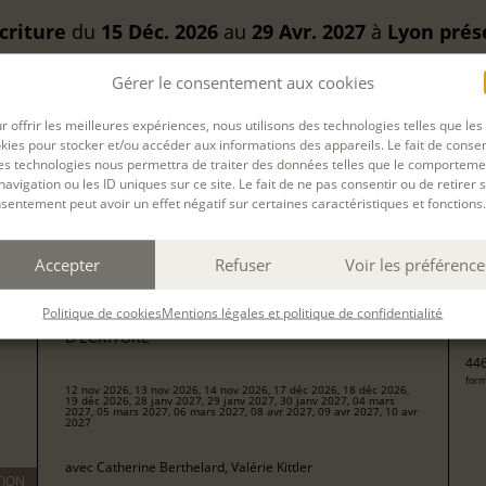
criture
du
15 Déc. 2026
au
29 Avr. 2027
à
Lyon
prés
Gérer le consentement aux cookies
DEMANDER UN DEVIS
r offrir les meilleures expériences, nous utilisons des technologies telles que les
kies pour stocker et/ou accéder aux informations des appareils. Le fait de consen
es technologies nous permettra de traiter des données telles que le comporteme
navigation ou les ID uniques sur ce site. Le fait de ne pas consentir ou de retirer 
sentement peut avoir un effet négatif sur certaines caractéristiques et fonctions.
Filtrer
Accepter
Refuser
Voir les préférence
22
Politique de cookies
Mentions légales et politique de confidentialité
CONCEVOIR ET ANIMER DES ATELIERS
pour
D'ÉCRITURE
446
form
12 nov 2026, 13 nov 2026, 14 nov 2026, 17 déc 2026, 18 déc 2026,
19 déc 2026, 28 janv 2027, 29 janv 2027, 30 janv 2027, 04 mars
2027, 05 mars 2027, 06 mars 2027, 08 avr 2027, 09 avr 2027, 10 avr
2027
avec
Catherine Berthelard, Valérie Kittler
TION