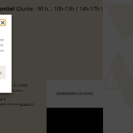
entiel
(Durée : 90 h. ; 10h-13h / 14h-17h )
tir
nt
son
s
30 €
ou 3 x 743€
 les particuliers
DEMANDER UN DEVIS
0 €
ation continue (
en savoir +
)