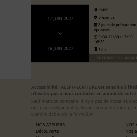
PARIS
présentiel
17 JUIN 2027
2 jours de préparation
épreuves
9h30-12h30 / 13h30-
16h30
18 JUIN 2027
12 h.
SE FORMER À L'ANIMA
Accessibilité : ALEPH-ÉCRITURE est sensible à l’
n’hésitez pas à nous contacter en amont de votre in
Sauf mention contraire, il n’y a pas de modalité d’ac
des places disponibles. Si vous souhaitez faire pre
avant le début de la formation.
NOS ATELIERS
NOS V
Découverte
Nos a