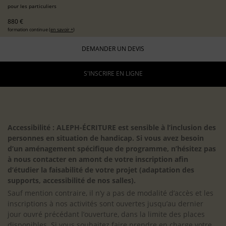
pour les particuliers
880 €
formation continue (
en savoir +
)
DEMANDER UN DEVIS
S'INSCRIRE EN LIGNE
Accessibilité : ALEPH-ÉCRITURE est sensible à l’inclusion des
personnes en situation de handicap. Si vous avez besoin
d’un aménagement spécifique de programme, n’hésitez pas
à nous contacter en amont de votre inscription afin
d’étudier la faisabilité de votre projet (adaptation des
supports, accessibilité de nos salles).
Sauf mention contraire, il n’y a pas de modalité d’accès et les
inscriptions à nos activités sont ouvertes jusqu’au dernier
jour ouvré précédant l’ouverture, dans la limite des places
disponibles. Si vous souhaitez faire prendre en charge votre