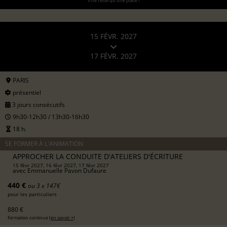
Il ne reste qu'une place !
15 FÉVR. 2027
17 FÉVR. 2027
PARIS
présentiel
3 jours consécutifs
9h30-12h30 / 13h30-16h30
18 h.
SE FORMER À L'ANIMATION
APPROCHER LA CONDUITE D'ATELIERS D'ÉCRITURE
15 févr 2027, 16 févr 2027, 17 févr 2027
avec
Emmanuelle Pavon Dufaure
440 €
ou 3 x 147€
pour les particuliers
880 €
formation continue (
en savoir +
)