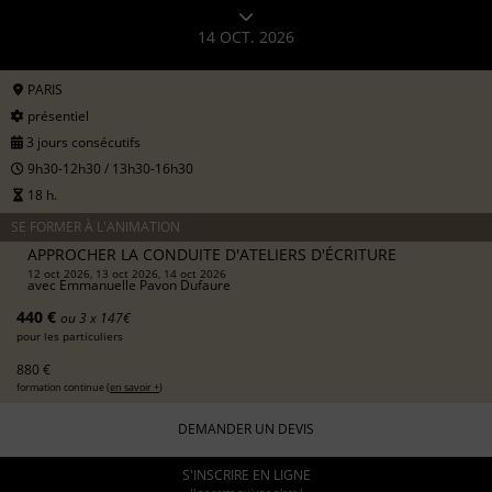
14 OCT. 2026
PARIS
présentiel
3 jours consécutifs
9h30-12h30 / 13h30-16h30
18 h.
SE FORMER À L'ANIMATION
APPROCHER LA CONDUITE D'ATELIERS D'ÉCRITURE
12 oct 2026, 13 oct 2026, 14 oct 2026
avec
Emmanuelle Pavon Dufaure
440 €
ou 3 x 147€
pour les particuliers
880 €
formation continue (
en savoir +
)
DEMANDER UN DEVIS
S'INSCRIRE EN LIGNE