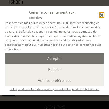
16h30 )
Gérer le consentement aux
Désolé, la réservation en ligne pour cette
cookies
session de formation est terminée.
Pour offrir les meilleures expériences, nous utilisons des technologies
telles que les cookies pour stocker et/ou accéder aux informations des
appareils. Le fait de consentir à ces technologies nous permettra de
traiter des données telles que le comportement de navigation ou les ID
uniques sur ce site. Le fait de ne pas consentir ou de retirer son
consentement peut avoir un effet négatif sur certaines caractéristiques
et fonctions.
Accepter
Refuser
Voir les préférences
Politique de cookies
Mentions légales et politique de confidentialité
Filtrer
12 OCT. 2026