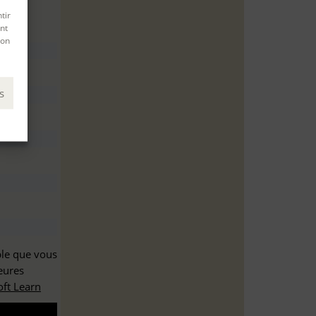
tir
nt
son
s
ble que vous
eures
ft Learn