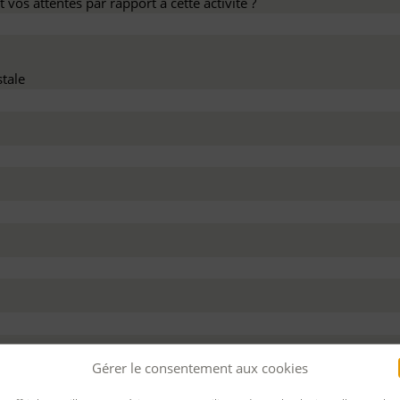
 vos attentes par rapport à cette activité ?
tale
dez ce devis :
Gérer le consentement aux cookies
 personnel
Pour bénéficier d’un financement