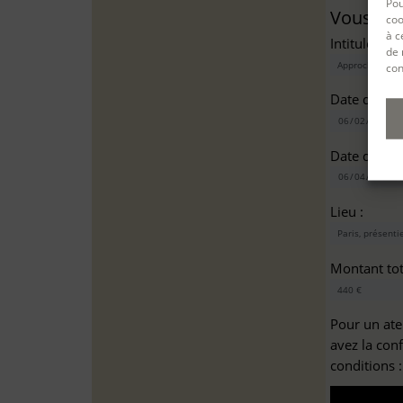
Pou
Vous sou
coo
à c
Intitulé(s)*
de 
con
Date de dé
Date de fin
Lieu :
Montant tota
Pour un ate
avez la con
conditions 