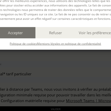
r offrir les meilleures expériences, nous utilisons des technologies telles que les
haitez vous inscrire à :
kies pour stocker et/ou accéder aux informations des appareils. Le fait de consen
es technologies nous permettra de traiter des données telles que le comporteme
navigation ou les ID uniques sur ce site. Le fait de ne pas consentir ou de retirer 
sentement peut avoir un effet négatif sur certaines caractéristiques et fonctions.
but*
Accepter
Refuser
Voir les préférence
*
Politique de cookies
Mentions légales et politique de confidentialité
l* tarif particulier
lier à distance par Teams, nous vous invitons à vérifier au préala
figuration minimale requise pour pouvoir travailler dans les meill
: Configuration matérielle requise pour
Microsoft Teams | Microso