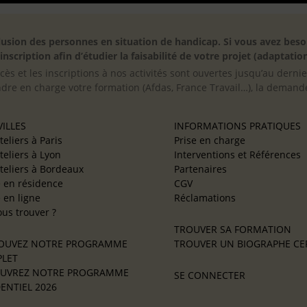
inclusion des personnes en situation de handicap. Si vous avez 
scription afin d’étudier la faisabilité de votre projet (adaptation
cès et les inscriptions à nos activités sont ouvertes jusqu’au derni
ndre en charge votre formation (Afdas, France Travail…), la demande
ILLES
INFORMATIONS PRATIQUES
teliers à Paris
Prise en charge
teliers à Lyon
Interventions et Références
teliers à Bordeaux
Partenaires
e en résidence
CGV
e en ligne
Réclamations
us trouver ?
TROUVER SA FORMATION
OUVEZ NOTRE PROGRAMME
TROUVER UN BIOGRAPHE CER
LET
UVREZ NOTRE PROGRAMME
SE CONNECTER
ENTIEL 2026