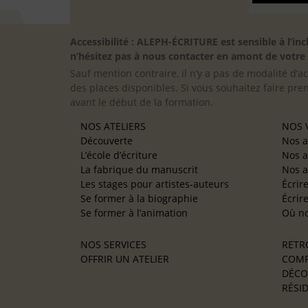
Accessibilité : ALEPH-ÉCRITURE est sensible à l’
n’hésitez pas à nous contacter en amont de votre in
Sauf mention contraire, il n’y a pas de modalité d’ac
des places disponibles. Si vous souhaitez faire pre
avant le début de la formation.
NOS ATELIERS
NOS V
Découverte
Nos a
L’école d’écriture
Nos a
La fabrique du manuscrit
Nos a
Les stages pour artistes-auteurs
Écrir
Se former à la biographie
Écrir
Se former à l’animation
Où no
NOS SERVICES
RETR
OFFRIR UN ATELIER
COMP
DÉCO
RÉSID