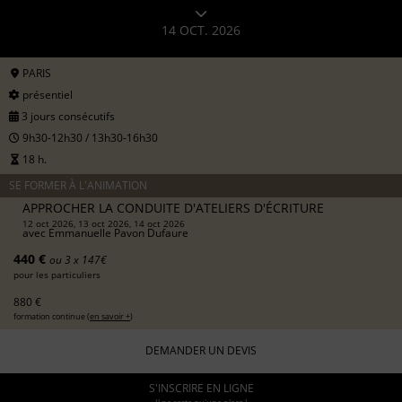
14 OCT. 2026
PARIS
présentiel
3 jours consécutifs
9h30-12h30 / 13h30-16h30
18 h.
SE FORMER À L'ANIMATION
APPROCHER LA CONDUITE D'ATELIERS D'ÉCRITURE
12 oct 2026, 13 oct 2026, 14 oct 2026
avec
Emmanuelle Pavon Dufaure
440 €
ou 3 x 147€
pour les particuliers
880 €
formation continue (
en savoir +
)
DEMANDER UN DEVIS
S'INSCRIRE EN LIGNE