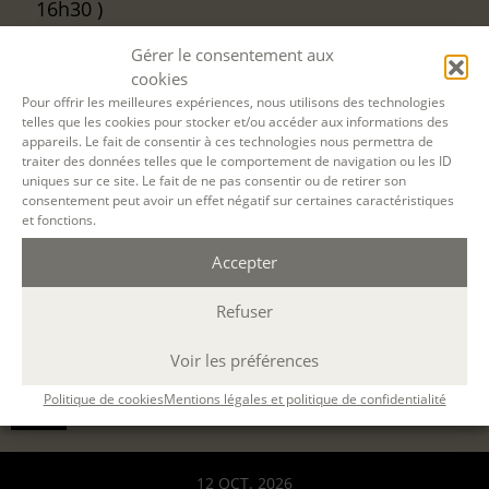
16h30 )
Gérer le consentement aux
Désolé, la réservation en ligne pour cette
cookies
session de formation est terminée.
Pour offrir les meilleures expériences, nous utilisons des technologies
telles que les cookies pour stocker et/ou accéder aux informations des
appareils. Le fait de consentir à ces technologies nous permettra de
traiter des données telles que le comportement de navigation ou les ID
uniques sur ce site. Le fait de ne pas consentir ou de retirer son
consentement peut avoir un effet négatif sur certaines caractéristiques
et fonctions.
Accepter
Refuser
Voir les préférences
Politique de cookies
Mentions légales et politique de confidentialité
Filtrer
12 OCT. 2026