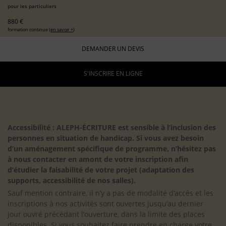
pour les particuliers
880 €
formation continue (
en savoir +
)
DEMANDER UN DEVIS
S'INSCRIRE EN LIGNE
Accessibilité : ALEPH-ÉCRITURE est sensible à l’inclusion des
personnes en situation de handicap. Si vous avez besoin
d’un aménagement spécifique de programme, n’hésitez pas
à nous contacter en amont de votre inscription afin
d’étudier la faisabilité de votre projet (adaptation des
supports, accessibilité de nos salles).
Sauf mention contraire, il n’y a pas de modalité d’accès et les
inscriptions à nos activités sont ouvertes jusqu’au dernier
jour ouvré précédant l’ouverture, dans la limite des places
disponibles. Si vous souhaitez faire prendre en charge votre