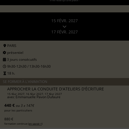
Il ne reste qu'une place !
15 FÉVR. 2027
17 FÉVR. 2027
PARIS
présentiel
3 jours consécutifs
9h30-12h30 / 13h30-16h30
18 h.
SE FORMER À L'ANIMATION
APPROCHER LA CONDUITE D'ATELIERS D'ÉCRITURE
15 févr 2027, 16 févr 2027, 17 févr 2027
avec
Emmanuelle Pavon Dufaure
440 €
ou 3 x 147€
pour les particuliers
880 €
formation continue (
en savoir +
)