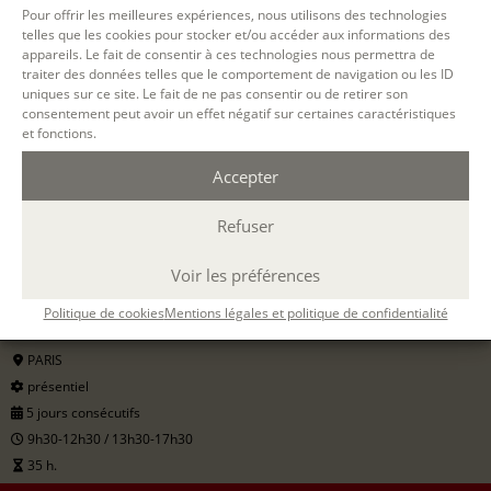
Pour offrir les meilleures expériences, nous utilisons des technologies
telles que les cookies pour stocker et/ou accéder aux informations des
appareils. Le fait de consentir à ces technologies nous permettra de
traiter des données telles que le comportement de navigation ou les ID
uniques sur ce site. Le fait de ne pas consentir ou de retirer son
consentement peut avoir un effet négatif sur certaines caractéristiques
et fonctions.
Accepter
Filtrer
Refuser
09 NOV. 2026
Voir les préférences
13 NOV. 2026
Politique de cookies
Mentions légales et politique de confidentialité
PARIS
présentiel
5 jours consécutifs
9h30-12h30 / 13h30-17h30
35 h.