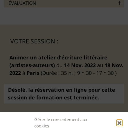
ÉVALUATION
VOTRE SESSION :
Animer un atelier d’écriture littéraire
(artistes-auteurs)
du
14 Nov. 2022
au
18 Nov.
2022
à
Paris
(Durée : 35 h. ; 9 h 30 - 17 h 30 )
Désolé, la réservation en ligne pour cette
session de formation est terminée.
Gérer le consentement aux
cookies