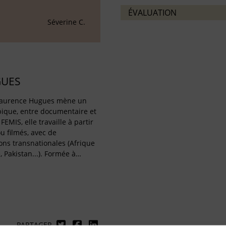
ÉVALUATION
Séverine C.
GUES
, Laurence Hugues mène un
pique, entre documentaire et
EMIS, elle travaille à partir
u filmés, avec de
ns transnationales (Afrique
, Pakistan...). Formée à…
PARTAGER