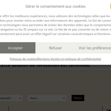
Gérer le consentement aux cookies
rnière mise à jour : 13/10/2025
r offrir les meilleures expériences, nous utilisons des technologies telles que les
kies pour stocker et/ou accéder aux informations des appareils. Le fait de consen
es technologies nous permettra de traiter des données telles que le comporteme
navigation ou les ID uniques sur ce site. Le fait de ne pas consentir ou de retirer 
sentement peut avoir un effet négatif sur certaines caractéristiques et fonctions.
re (artistes-auteurs)
du
08 Juin. 2026
au
12 Juin. 20
Accepter
Refuser
Voir les préférence
Politique de cookies
Mentions légales et politique de confidentialité
 cette session de formation est terminée.
Filtrer
78