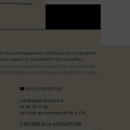
ation continue (
en savoir +
)
besoin d’un aménagement spécifique de programme,
 des supports, accessibilité de nos salles).
er jour ouvré précédant l’ouverture, dans la limite
 d’inscription est à effectuer au plus tard un mois
NOUS CONTACTER
info@aleph-ecriture.fr
01 80 05 21 30
du lundi au vendredi de 9h à 17h
S'INCRIRE À LA NEWSLETTER