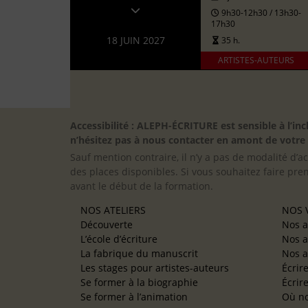
9h30-12h30 / 13h30-
17h30
18 JUIN 2027
35 h.
ARTISTES-AUTEURS
Accessibilité : ALEPH-ÉCRITURE est sensible à l’
n’hésitez pas à nous contacter en amont de votre in
Sauf mention contraire, il n’y a pas de modalité d’ac
des places disponibles. Si vous souhaitez faire pre
avant le début de la formation.
NOS ATELIERS
NOS V
Découverte
Nos a
L’école d’écriture
Nos a
La fabrique du manuscrit
Nos a
Les stages pour artistes-auteurs
Écrir
Se former à la biographie
Écrir
Se former à l’animation
Où no