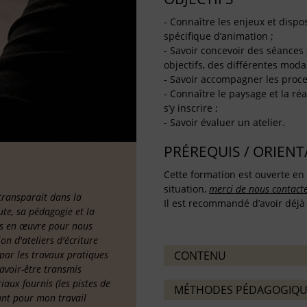
- Connaître les enjeux et dispos
spécifique d’animation ;
- Savoir concevoir des séances 
objectifs, des différentes moda
- Savoir accompagner les proce
- Connaître le paysage et la réa
s’y inscrire ;
- Savoir évaluer un atelier.
PRÉREQUIS / ORIEN
Cette formation est ouverte en 
situation,
merci de nous contact
 transparait dans la
Il est recommandé d’avoir déjà s
ute, sa pédagogie et la
is en œuvre pour nous
n d'ateliers d'écriture
s par les travaux pratiques
CONTENU
savoir-être transmis
iaux fournis (les pistes de
MÉTHODES PÉDAGOGIQU
ant pour mon travail