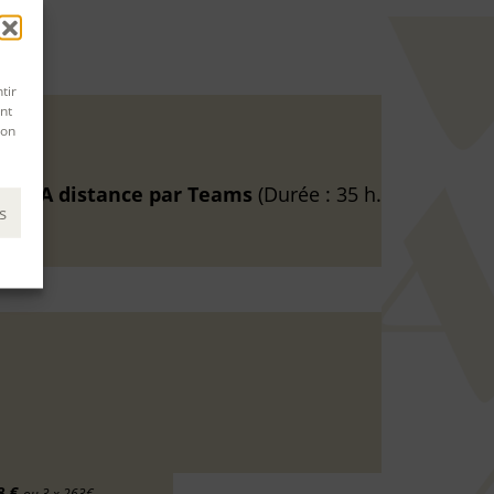
tir
nt
son
26
à
A distance
par Teams
(Durée : 35 h.
s
8 €
ou 3 x 263€