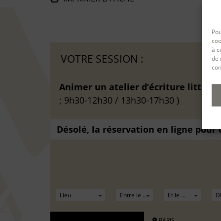
De
Pou
coo
à c
VOTRE SESSION :
de 
con
Animer un atelier d’écriture littérai
; 9h30-12h30 / 13h30-17h30 )
Désolé, la réservation en ligne pour
PARIS