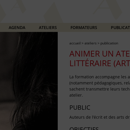
AGENDA
ATELIERS
FORMATEURS
PUBLICA
accueil
>
ateliers
>
publication
ANIMER UN ATE
LITTÉRAIRE (AR
La formation accompagne les 
(notamment pédagogiques, rela
sachent transmettre leurs techn
atelier.
PUBLIC
Auteurs de l’écrit et des arts 
OBJECTIFS